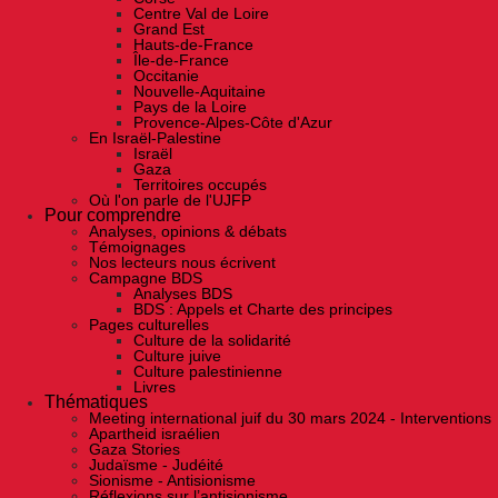
Centre Val de Loire
Grand Est
Hauts-de-France
Île-de-France
Occitanie
Nouvelle-Aquitaine
Pays de la Loire
Provence-Alpes-Côte d'Azur
En Israël-Palestine
Israël
Gaza
Territoires occupés
Où l'on parle de l'UJFP
Pour comprendre
Analyses, opinions & débats
Témoignages
Nos lecteurs nous écrivent
Campagne BDS
Analyses BDS
BDS : Appels et Charte des principes
Pages culturelles
Culture de la solidarité
Culture juive
Culture palestinienne
Livres
Thématiques
Meeting international juif du 30 mars 2024 - Interventions
Apartheid israélien
Gaza Stories
Judaïsme - Judéité
Sionisme - Antisionisme
Réflexions sur l’antisionisme