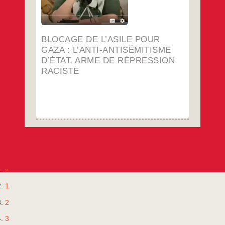
n’est qu’un instrument de répression raciste
Blocage
…
de
l’asile
…
pour
Gaza
BLOCAGE DE L’ASILE POUR
:
l’anti-
GAZA : L’ANTI-ANTISÉMITISME
antisémitisme
D’ÉTAT, ARME DE RÉPRESSION
d’État,
arme
RACISTE
de
répression
raciste
«
1
2
3