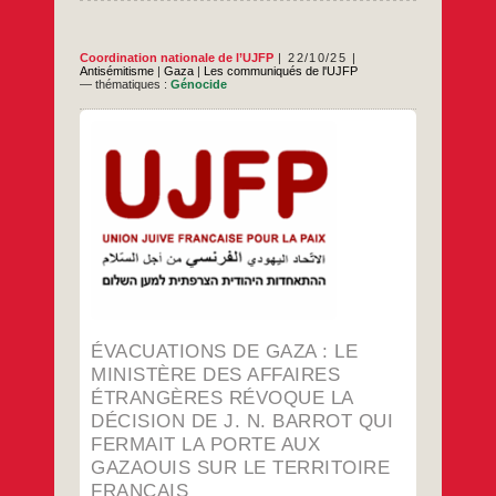
Coordination nationale de l’UJFP
22/10/25
Antisémitisme
|
Gaza
|
Les communiqués de l'UJFP
— thématiques :
Génocide
Une décision autant inacceptable
humainement qu’injustifiable
administrativement. Suite à la découverte de
propos antisémites attribués à une jeune
étudiante Gazaouie sur les réseaux sociaux,
Jean Noël Barrot avait annoncé le 1er août
2025 que la France n’accepterait plus sur
son territoire de Gazaouis. Ainsi, alors que
Évacuations
…
les Gazaouis étaient condamnés
de
Gaza
…
:
le
ministère
ÉVACUATIONS DE GAZA : LE
des
affaires
MINISTÈRE DES AFFAIRES
étrangères
ÉTRANGÈRES RÉVOQUE LA
révoque
la
DÉCISION DE J. N. BARROT QUI
décision
FERMAIT LA PORTE AUX
de
J.
GAZAOUIS SUR LE TERRITOIRE
N.
FRANÇAIS