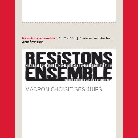
Résistons ensemble
13/10/25
Atteintes aux libertés
|
Antisémitisme
Extrait du journal « Résistons ensemble
contre les violences policières et
sécuritaires » « C’est moi qui vous dis qui
est juif » déclarait le maréchal Goering, ce
criminel nazi proche compagnon d’Hitler. Et
alors, vous dites-vous, en quoi ça nous
concerne ? L’action du pouvoir obéit à la
Macron
…
MACRON CHOISIT SES JUIFS
logique suivante: «
choisit
ses
…
Juifs