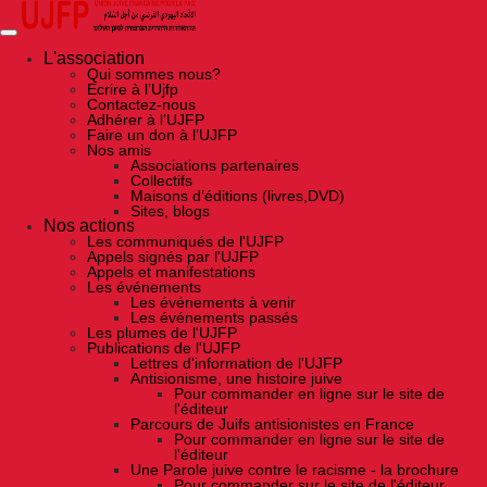
Skip
to
the
content
L'association
Qui sommes nous?
Ecrire à l’Ujfp
Contactez-nous
Adhérer à l’UJFP
Faire un don à l’UJFP
Nos amis
Associations partenaires
Collectifs
Maisons d’éditions (livres,DVD)
Sites, blogs
Nos actions
Les communiqués de l'UJFP
Appels signés par l'UJFP
Appels et manifestations
Les événements
Les événements à venir
Les événements passés
Les plumes de l'UJFP
Publications de l'UJFP
Lettres d'information de l'UJFP
Antisionisme, une histoire juive
Pour commander en ligne sur le site de
l'éditeur
Parcours de Juifs antisionistes en France
Pour commander en ligne sur le site de
l'éditeur
Une Parole juive contre le racisme - la brochure
Pour commander sur le site de l'éditeur