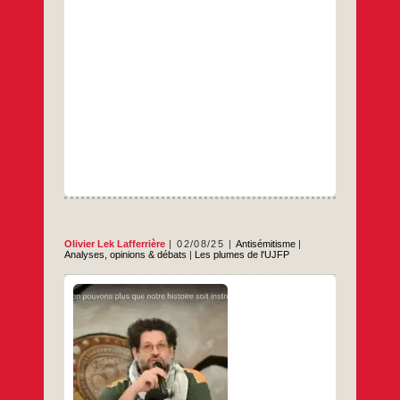
…
à
Ilan
Halimi
tronçonné
Olivier Lek Lafferrière
02/08/25
Antisémitisme
|
Analyses, opinions & débats
|
Les plumes de l'UJFP
Au cœur du génocide et d’une famine
organisée, la France veut expulser une
étudiante venue de Gaza et bloque toute
évacuation. Prétextant des posts antijuifs,
elle instrumentalise la lutte contre
l’antisémitisme pour punir collectivement les
Palestinien·ne·s, tout en tolérant les
génocidaires. Cet anti-antisémitisme d’État