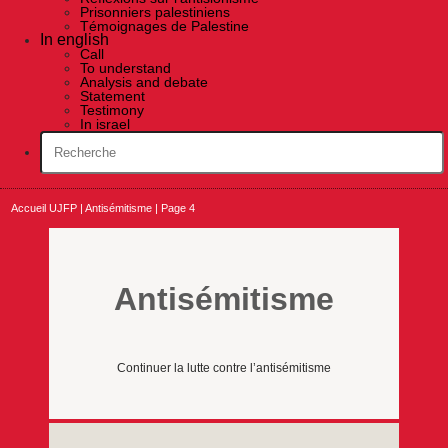
Prisonniers palestiniens
Témoignages de Palestine
In english
Call
To understand
Analysis and debate
Statement
Testimony
In israel
Accueil UJFP
|
Antisémitisme
|
Page 4
Antisémitisme
Continuer la lutte contre l’antisémitisme