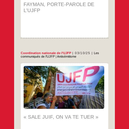
Sonia
FAYMAN, PORTE-PAROLE DE
Fayman,
porte-
L’UJFP
parole
de
l’UJFP
Coordination nationale de l’UJFP
03/10/25
Les
communiqués de l'UJFP
|
Antisémitisme
L’antisémitisme, violent, odieux,
impardonnable L’agression contre Michel
Cohen, 67 ans, violemment frappé dans la
rue, samedi 27 septembre, à Yerres, est
absolument insupportable ! Venant après
l’agression du grand rabbin d’Orléans en
mars dernier, elle inquiète à juste titre les
Français.es juifs et juives. L’antisémitisme
« Sale
…
est une plaie dans notre société. L’UJFP
juif,
on
…
va
« SALE JUIF, ON VA TE TUER »
te
tuer »