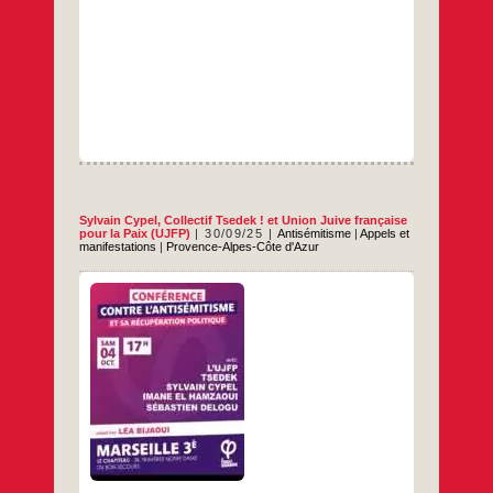
Sylvain Cypel
,
Collectif Tsedek !
et
Union Juive française
pour la Paix (UJFP)
30/09/25
Antisémitisme
|
Appels et
manifestations
|
Provence-Alpes-Côte d'Azur
Le samedi 4 octobre à 17hLe Chapiteau38
traverse Notre-Dame du Bon Secours13003
MARSEILLE Pierre Stambul intervient pour
l’UJFP et Camille Raccah pour Tsedek.
…