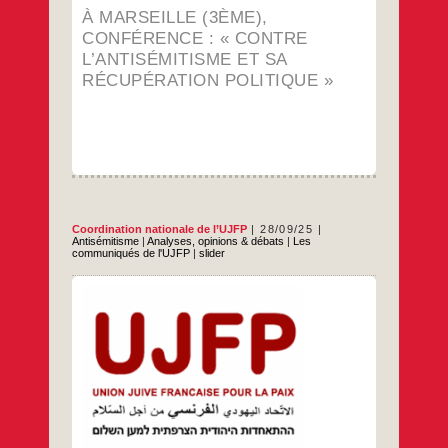
À MARSEILLE (3ÈME),
CONFÉRENCE : « CONTRE
L’ANTISÉMITISME ET SA
RÉCUPÉRATION POLITIQUE »
Coordination nationale de l’UJFP
28/09/25
Antisémitisme
|
Analyses, opinions & débats
|
Les
communiqués de l'UJFP
|
slider
Pour le CRIF aujourd’hui, être favorable à la
reconnaissance de l’État palestinien, c’est
être antisémite. Dire que « résister à
l’occupation est légitime » est antisémite.
Crier « Palestine vivra, Palestine vaincra »
est antisémite. Comment en est-on arrivé à
cette instrumentalisation grotesque du crime
antisémite ? Aux origines Remontons à la
Le
…
CRIF
met