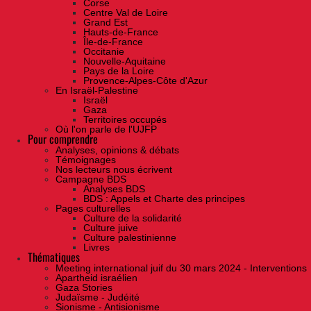
Corse
Centre Val de Loire
Grand Est
Hauts-de-France
Île-de-France
Occitanie
Nouvelle-Aquitaine
Pays de la Loire
Provence-Alpes-Côte d'Azur
En Israël-Palestine
Israël
Gaza
Territoires occupés
Où l'on parle de l'UJFP
Pour comprendre
Analyses, opinions & débats
Témoignages
Nos lecteurs nous écrivent
Campagne BDS
Analyses BDS
BDS : Appels et Charte des principes
Pages culturelles
Culture de la solidarité
Culture juive
Culture palestinienne
Livres
Thématiques
Meeting international juif du 30 mars 2024 - Interventions
Apartheid israélien
Gaza Stories
Judaïsme - Judéité
Sionisme - Antisionisme