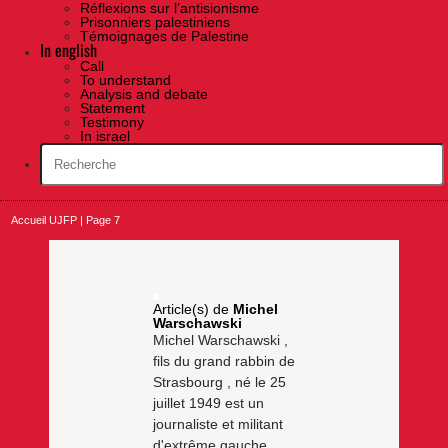
Réflexions sur l’antisionisme
Prisonniers palestiniens
Témoignages de Palestine
In english
Call
To understand
Analysis and debate
Statement
Testimony
In israel
Accueil UJFP
|
Page 7
Article(s) de
Michel
Warschawski
Michel Warschawski ,
fils du grand rabbin de
Strasbourg , né le 25
juillet 1949 est un
journaliste et militant
d'extrême gauche