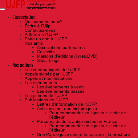
Skip
to
the
content
L'association
Qui sommes nous?
Ecrire à l’Ujfp
Contactez-nous
Adhérer à l’UJFP
Faire un don à l’UJFP
Nos amis
Associations partenaires
Collectifs
Maisons d’éditions (livres,DVD)
Sites, blogs
Nos actions
Les communiqués de l'UJFP
Appels signés par l'UJFP
Appels et manifestations
Les événements
Les événements à venir
Les événements passés
Les plumes de l'UJFP
Publications de l'UJFP
Lettres d'information de l'UJFP
Antisionisme, une histoire juive
Pour commander en ligne sur le site de
l'éditeur
Parcours de Juifs antisionistes en France
Pour commander en ligne sur le site de
l'éditeur
Une Parole juive contre le racisme - la brochure