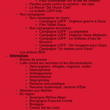
Pour commander sur le site de l'éditeur
Paroles juives contre le racisme - les clips
La Revue "De l'Autre Côté"
Le bulletin UJFP-Info
Nos campagnes
Nos campagnes en cours
Campagne UJFP : Urgence guerre à Gaza
Film Yallah Gaza
Nos campagnes terminées
Campagne UJFP : La pépinière
Campagne UJFP : Urgence Gaza déplacés
Campagne UJFP : Le château d'eau de
Khuza'a
Campagne UJFP : De l'oxygène pour Gaza
Campagne "Un bateau pour Gaza"
Les actions BDS
Informations
Brèves de presse
Lutte contre les racismes et les discriminations
Sans-papiers, réfugiés, migrants, exilés
Islamophobie
Antitsiganisme
Antisémitisme
Négrophobie
Racisme anti-asiatique
Racisme systémique, racisme d'État
Atteintes aux libertés
En région
Auvergne-Rhône-Alpes
Bourgogne-Franche-Comté
Bretagne
Centre Val de Loire