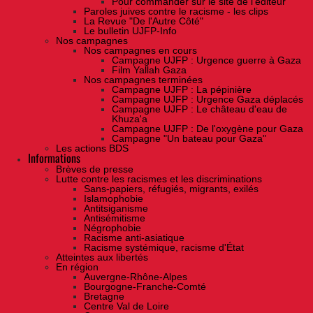
Pour commander sur le site de l'éditeur
Paroles juives contre le racisme - les clips
La Revue "De l'Autre Côté"
Le bulletin UJFP-Info
Nos campagnes
Nos campagnes en cours
Campagne UJFP : Urgence guerre à Gaza
Film Yallah Gaza
Nos campagnes terminées
Campagne UJFP : La pépinière
Campagne UJFP : Urgence Gaza déplacés
Campagne UJFP : Le château d'eau de
Khuza'a
Campagne UJFP : De l'oxygène pour Gaza
Campagne "Un bateau pour Gaza"
Les actions BDS
Informations
Brèves de presse
Lutte contre les racismes et les discriminations
Sans-papiers, réfugiés, migrants, exilés
Islamophobie
Antitsiganisme
Antisémitisme
Négrophobie
Racisme anti-asiatique
Racisme systémique, racisme d'État
Atteintes aux libertés
En région
Auvergne-Rhône-Alpes
Bourgogne-Franche-Comté
Bretagne
Centre Val de Loire