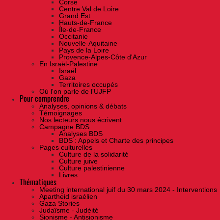
Corse
Centre Val de Loire
Grand Est
Hauts-de-France
Île-de-France
Occitanie
Nouvelle-Aquitaine
Pays de la Loire
Provence-Alpes-Côte d'Azur
En Israël-Palestine
Israël
Gaza
Territoires occupés
Où l'on parle de l'UJFP
Pour comprendre
Analyses, opinions & débats
Témoignages
Nos lecteurs nous écrivent
Campagne BDS
Analyses BDS
BDS : Appels et Charte des principes
Pages culturelles
Culture de la solidarité
Culture juive
Culture palestinienne
Livres
Thématiques
Meeting international juif du 30 mars 2024 - Interventions
Apartheid israélien
Gaza Stories
Judaïsme - Judéité
Sionisme - Antisionisme