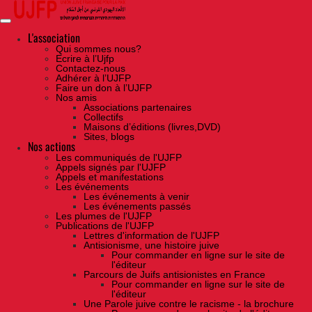
Skip
to
the
content
L'association
Qui sommes nous?
Ecrire à l’Ujfp
Contactez-nous
Adhérer à l’UJFP
Faire un don à l’UJFP
Nos amis
Associations partenaires
Collectifs
Maisons d’éditions (livres,DVD)
Sites, blogs
Nos actions
Les communiqués de l'UJFP
Appels signés par l'UJFP
Appels et manifestations
Les événements
Les événements à venir
Les événements passés
Les plumes de l'UJFP
Publications de l'UJFP
Lettres d'information de l'UJFP
Antisionisme, une histoire juive
Pour commander en ligne sur le site de
l'éditeur
Parcours de Juifs antisionistes en France
Pour commander en ligne sur le site de
l'éditeur
Une Parole juive contre le racisme - la brochure