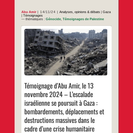
Israël
à
l’heure
Abu Amir
14/11/24
Analyses, opinions & débats
|
Gaza
des
|
Témoignages
intérêts
— thématiques :
Génocide
,
Témoignages de Palestine
Bombardements, déplacements et
destructions La guerre israélienne contre la
bande de Gaza est entrée dans son 404e
jour consécutif aujourd’hui, mercredi, alors
que les forces d’occupation israéliennes
continuent de commettre des violations
graves et des crimes de guerre contre les
civils et les personnes déplacées dans
Témoignage
…
différentes zones de la
d’Abu
Amir,
…
le
Témoignage d’Abu Amir, le 13
13
novembre
novembre 2024 – L’escalade
2024
–
israélienne se poursuit à Gaza :
L’escalade
israélienne
se
bombardements, déplacements et
poursuit
à
destructions massives dans le
Gaza
:
cadre d’une crise humanitaire
bombardements,