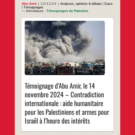
Abu Amir
22/11/24
Analyses, opinions & débats
|
Gaza
|
Témoignages
— thématiques :
Témoignages de Palestine
Abu Amir envoie quotidiennement des textes
de réflexion sur toutes les impasses de la
situation désastreuse dans la Bande de
Gaza : continuité et aggravation des
bombardements et des destructions sans
aucune zone humanitaire épargnée sous le
regard « préoccupé » mais seulement
spectateur de la communauté internationale.
Témoignage
…
Même les zones déclarées « zones
d’Abu
Amir,
…
le
14
novembre
Témoignage d’Abu Amir, le 14
2024 –
Contradiction
novembre 2024 – Contradiction
internationale
:
internationale : aide humanitaire
aide
humanitaire
pour les Palestiniens et armes pour
pour
les
Israël à l’heure des intérêts
Palestiniens
et
armes
pour