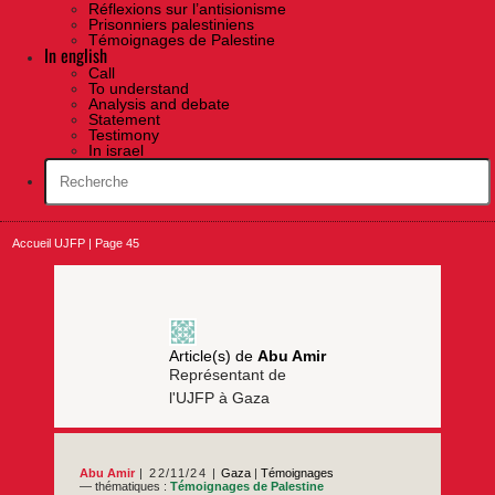
Réflexions sur l’antisionisme
Prisonniers palestiniens
Témoignages de Palestine
In english
Call
To understand
Analysis and debate
Statement
Testimony
In israel
Accueil UJFP
|
Page 45
Article(s) de
Abu Amir
Représentant de
l'UJFP à Gaza
Abu Amir
22/11/24
Gaza
|
Témoignages
— thématiques :
Témoignages de Palestine