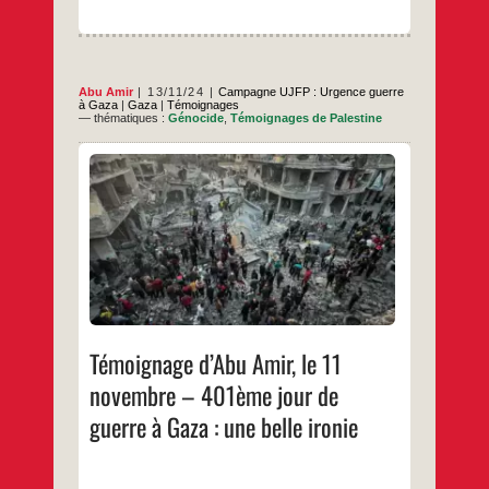
complice
de
l’armée
israélienne
Abu Amir
13/11/24
Campagne UJFP : Urgence guerre
à Gaza
|
Gaza
|
Témoignages
— thématiques :
Génocide
,
Témoignages de Palestine
Les massacres se poursuivent dans un
contexte de détérioration humanitaire sans
précédent Les massacres perpétrés par
l’armée israélienne contre les habitants de la
bande de Gaza se poursuivent, alors que la
région souffre d’une escalade militaire sans
précédent qui entre dans son 401ème jour,
Témoignage
…
laissant derrière elle de lourdes pertes
d’Abu
Amir,
…
le
11
Témoignage d’Abu Amir, le 11
novembre
–
novembre – 401ème jour de
401ème
jour
guerre à Gaza : une belle ironie
de
guerre
à
Gaza :
une