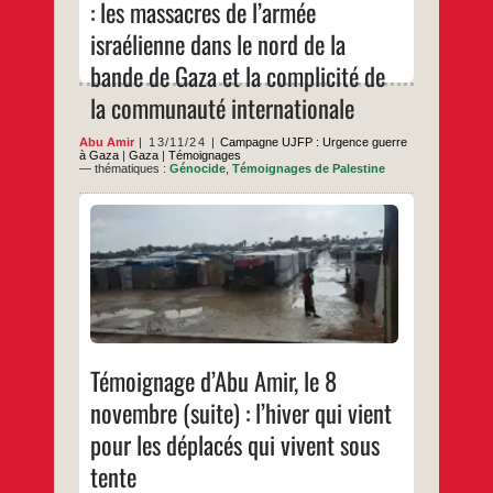
: les massacres de l’armée
massacres
de
israélienne dans le nord de la
l’armée
israélienne
bande de Gaza et la complicité de
dans
le
la communauté internationale
nord
de
la
Abu Amir
13/11/24
Campagne UJFP : Urgence guerre
bande
à Gaza
|
Gaza
|
Témoignages
de
— thématiques :
Génocide
,
Témoignages de Palestine
Gaza
et
la
complicité
La souffrance des personnes déplacées à
de
Gaza : un hiver rigoureux accroît la violence
la
des déplacements forcés et du siège
communauté
Parallèlement aux conditions difficiles que
internationale
connaissent les habitants de la bande de
Gaza en raison de l’agression israélienne en
cours, le froid glacial s’immisce pour
accroître leurs souffrances. Des centaines
Témoignage
…
d’Abu
Témoignage d’Abu Amir, le 8
Amir,
…
le
novembre (suite) : l’hiver qui vient
8
novembre
pour les déplacés qui vivent sous
(suite) :
l’hiver
tente
qui
vient