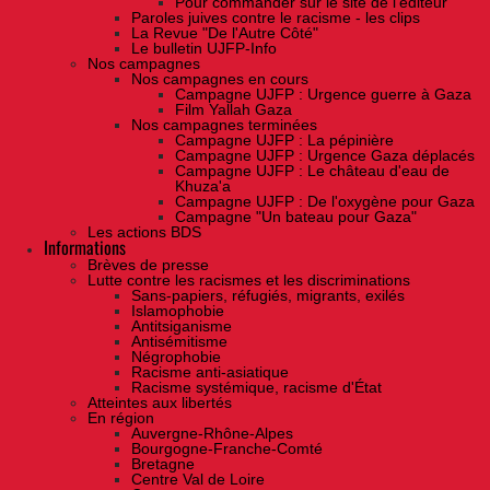
Pour commander sur le site de l'éditeur
Paroles juives contre le racisme - les clips
La Revue "De l'Autre Côté"
Le bulletin UJFP-Info
Nos campagnes
Nos campagnes en cours
Campagne UJFP : Urgence guerre à Gaza
Film Yallah Gaza
Nos campagnes terminées
Campagne UJFP : La pépinière
Campagne UJFP : Urgence Gaza déplacés
Campagne UJFP : Le château d'eau de
Khuza'a
Campagne UJFP : De l'oxygène pour Gaza
Campagne "Un bateau pour Gaza"
Les actions BDS
Informations
Brèves de presse
Lutte contre les racismes et les discriminations
Sans-papiers, réfugiés, migrants, exilés
Islamophobie
Antitsiganisme
Antisémitisme
Négrophobie
Racisme anti-asiatique
Racisme systémique, racisme d'État
Atteintes aux libertés
En région
Auvergne-Rhône-Alpes
Bourgogne-Franche-Comté
Bretagne
Centre Val de Loire