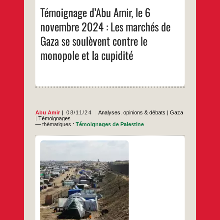
2024
Témoignage d’Abu Amir, le 6
:
Les
novembre 2024 : Les marchés de
marchés
de
Gaza se soulèvent contre le
Gaza
se
monopole et la cupidité
soulèvent
contre
le
monopole
et
la
cupidité
Abu Amir
08/11/24
Analyses, opinions & débats
|
Gaza
|
Témoignages
— thématiques :
Témoignages de Palestine
Gaza a récemment été exposée à l’une des
pires catastrophes humanitaires qu’elle ait
connues ces dernières années ; la guerre
en cours a eu de graves répercussions sur
la vie de la population, qui souffre
aujourd’hui de retombées complexes
menaçant la stabilité de sa vie et de ses
Témoignage
…
moyens de subsistance.
d’Abu
Amir,
…
le