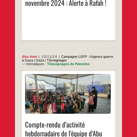
novembre 2024 : Alerte à Rafah !
à
Rafah !
Abu Amir
10/11/24
Campagne UJFP : Urgence guerre
à Gaza
|
Gaza
|
Témoignages
— thématiques :
Témoignages de Palestine
Programmes éducatifs à Deir Al Balah et
Khan Younis Les centres éducatifs : un
refuge sûr pour construire une génération
palestinienne prometteuse loin de la
violence L’éducation est l’un des piliers les
plus importants sur lesquels le peuple
palestinien construit ses aspirations et ses
Compte-
…
espoirs pour un avenir meilleur, et
rendu
d’activité
…
Compte-rendu d’activité
hebdomadaire
de
l’équipe
hebdomadaire de l’équipe d’Abu
d’Abu