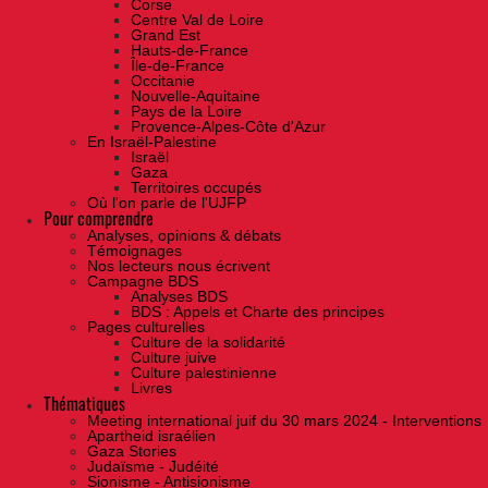
Corse
Centre Val de Loire
Grand Est
Hauts-de-France
Île-de-France
Occitanie
Nouvelle-Aquitaine
Pays de la Loire
Provence-Alpes-Côte d'Azur
En Israël-Palestine
Israël
Gaza
Territoires occupés
Où l'on parle de l'UJFP
Pour comprendre
Analyses, opinions & débats
Témoignages
Nos lecteurs nous écrivent
Campagne BDS
Analyses BDS
BDS : Appels et Charte des principes
Pages culturelles
Culture de la solidarité
Culture juive
Culture palestinienne
Livres
Thématiques
Meeting international juif du 30 mars 2024 - Interventions
Apartheid israélien
Gaza Stories
Judaïsme - Judéité
Sionisme - Antisionisme