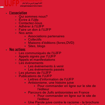
Skip
to
the
content
L'association
Qui sommes nous?
Ecrire à l’Ujfp
Contactez-nous
Adhérer à l’UJFP
Faire un don à l’UJFP
Nos amis
Associations partenaires
Collectifs
Maisons d’éditions (livres,DVD)
Sites, blogs
Nos actions
Les communiqués de l'UJFP
Appels signés par l'UJFP
Appels et manifestations
Les événements
Les événements à venir
Les événements passés
Les plumes de l'UJFP
Publications de l'UJFP
Lettres d'information de l'UJFP
Antisionisme, une histoire juive
Pour commander en ligne sur le site de
l'éditeur
Parcours de Juifs antisionistes en France
Pour commander en ligne sur le site de
l'éditeur
Une Parole juive contre le racisme - la brochure