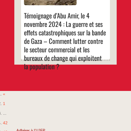
4
novembre
2024
Témoignage d’Abu Amir, le 4
:
La
novembre 2024 : La guerre et ses
guerre
et
effets catastrophiques sur la bande
ses
effets
de Gaza – Comment lutter contre
catastrophiques
sur
le secteur commercial et les
la
bande
bureaux de change qui exploitent
de
Gaza
la population ?
–
Comment
lutter
contre
le
secteur
commercial
et
«
les
bureaux
1
de
change
...
qui
exploitent
la
42
population
?
Adhérer à l’UJFP