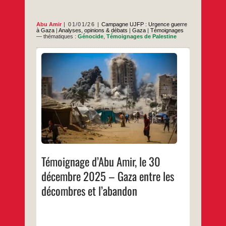
Abu Amir
01/01/26
Campagne UJFP : Urgence guerre
à Gaza
|
Analyses, opinions & débats
|
Gaza
|
Témoignages
— thématiques :
Génocide
,
Témoignages de Palestine
Un constat désastreux qui perdure Gaza vit
ces jours-ci un état pesant de peur
renouvelée, comme si elle était contrainte
de retourner au cœur de la guerre sans
annonce officielle ni préambule clair. Les
sons qui ébranlent le territoire ne sont plus
de simples bruits familiers et passagers,
Témoignage
…
mais de
d’Abu
Amir,
…
le
30
décembre
2025
Témoignage d’Abu Amir, le 30
–
Gaza
décembre 2025 – Gaza entre les
entre
les
décombres et l’abandon
décombres
et
l’abandon