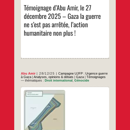
décembre
Témoignage d’Abu Amir, le 27
2025
–
décembre 2025 – Gaza la guerre
Gaza
la
guerre
ne s’est pas arrêtée, l’action
ne
s’est
humanitaire non plus !
pas
arrêtée,
l’action
humanitaire
non
plus !
Abu Amir
28/12/25
Campagne UJFP : Urgence guerre
à Gaza
|
Analyses, opinions & débats
|
Gaza
|
Témoignages
— thématiques :
Droit international
,
Génocide
Abu Amir explique comment le «
désarmement » glisse d’une solution
proclamée à un instrument de blocage
dissimulé, une gestion méthodique de
l’impasse. Chaque fois que la question du «
désarmement du Hamas » est remise sur la
table dans le discours israélien, elle est
moignage
…
présentée comme l’entrée naturelle pour
d’Abu