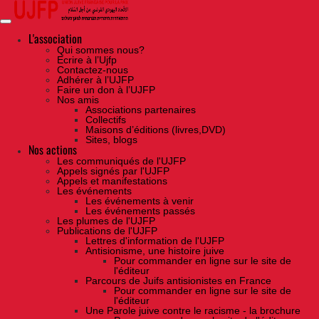
Skip
to
the
content
L'association
Qui sommes nous?
Ecrire à l’Ujfp
Contactez-nous
Adhérer à l’UJFP
Faire un don à l’UJFP
Nos amis
Associations partenaires
Collectifs
Maisons d’éditions (livres,DVD)
Sites, blogs
Nos actions
Les communiqués de l'UJFP
Appels signés par l'UJFP
Appels et manifestations
Les événements
Les événements à venir
Les événements passés
Les plumes de l'UJFP
Publications de l'UJFP
Lettres d'information de l'UJFP
Antisionisme, une histoire juive
Pour commander en ligne sur le site de
l'éditeur
Parcours de Juifs antisionistes en France
Pour commander en ligne sur le site de
l'éditeur
Une Parole juive contre le racisme - la brochure