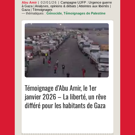
Abu Amir
02/01/26
Campagne UJFP : Urgence guerre
à Gaza
|
Analyses, opinions & débats
|
Atteintes aux libertés
|
Gaza
|
Témoignages
— thématiques :
Génocide
,
Témoignages de Palestine
C’est le 1er Janvier d’un deuxième quart de
siècle, à Gaza sous blocus des points de
passage et fermeture des frontières À Gaza,
la vie ne se mesure pas au nombre
d’années, mais au nombre de barrières qui
se dressent entre l’être humain et son petit
Témoignage
…
rêve de se déplacer
d’Abu
Amir,
…
le
1er
janvier
2026
–
Témoignage d’Abu Amir, le 1er
La
liberté,
janvier 2026 – La liberté, un rêve
un
rêve
différé pour les habitants de Gaza
différé
pour
les
habitants
de
Gaza