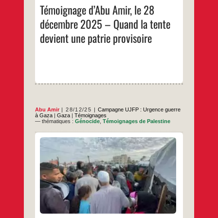
2025
Témoignage d’Abu Amir, le 28
–
Quand
décembre 2025 – Quand la tente
la
tente
devient une patrie provisoire
devient
une
patrie
provisoire
Abu Amir
28/12/25
Campagne UJFP : Urgence guerre
à Gaza
|
Gaza
|
Témoignages
— thématiques :
Génocide
,
Témoignages de Palestine
À Gaza la douleur devient un mode de vie
nous écrit Abu Amir le 27 Décembre pour
rendre compte des actions persistantes des
équipes de l’UJFP. Dans la bande de Gaza,
les tragédies ne se mesurent ni au nombre
de jours ni au changement des titres
Témoignage
…
politiques, mais au poids
d’Abu
Amir,
…
le
27