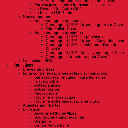
Pour commander sur le site de l'éditeur
Paroles juives contre le racisme - les clips
La Revue "De l'Autre Côté"
Le bulletin UJFP-Info
Nos campagnes
Nos campagnes en cours
Campagne UJFP : Urgence guerre à Gaza
Film Yallah Gaza
Nos campagnes terminées
Campagne UJFP : La pépinière
Campagne UJFP : Urgence Gaza déplacés
Campagne UJFP : Le château d'eau de
Khuza'a
Campagne UJFP : De l'oxygène pour Gaza
Campagne "Un bateau pour Gaza"
Les actions BDS
Informations
Brèves de presse
Lutte contre les racismes et les discriminations
Sans-papiers, réfugiés, migrants, exilés
Islamophobie
Antitsiganisme
Antisémitisme
Négrophobie
Racisme anti-asiatique
Racisme systémique, racisme d'État
Atteintes aux libertés
En région
Auvergne-Rhône-Alpes
Bourgogne-Franche-Comté
Bretagne
Centre Val de Loire