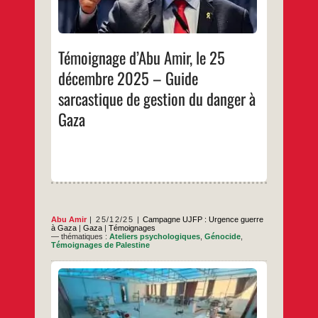
d’Abu
Amir,
…
le
25
décembre
Témoignage d’Abu Amir, le 25
2025
–
décembre 2025 – Guide
Guide
sarcastique
sarcastique de gestion du danger à
de
gestion
du
Gaza
danger
à
Gaza
Abu Amir
25/12/25
Campagne UJFP : Urgence guerre
à Gaza
|
Gaza
|
Témoignages
— thématiques :
Ateliers psychologiques
,
Génocide
,
Témoignages de Palestine
Un texte d’Abu Amir : la salle de l’UJFP, une
porte d’entrée vers le soutien psychologique
et l’autonomisation professionnelle des
femmes de Gaza Dans la phase de l’après-