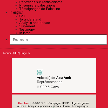
Réflexions sur l’antisionisme
Prisonniers palestiniens
Témoignages de Palestine
In english
Call
To understand
Analysis and debate
Statement
Testimony
In israel
Accueil UJFP
|
Page 12
Article(s) de
Abu Amir
Représentant de
l'UJFP à Gaza
Abu Amir
06/01/26
Campagne UJFP : Urgence guerre
à Gaza
|
Analyses, opinions & débats
|
Gaza
|
Témoignages