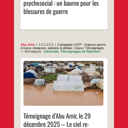
psychosocial : un baume pour les
baume
pour
blessures de guerre
les
blessures
de
guerre
Abu Amir
31/12/25
Campagne UJFP : Urgence guerre
à Gaza
|
Analyses, opinions & débats
|
Gaza
|
Témoignages
— thématiques :
Génocide
,
Témoignages de Palestine
Une nouvelle dépression atmosphérique a
touché la bande de Gaza Dans une scène
qui résume l’ampleur de la tragédie
accumulée, la violente dépression
atmosphérique qui frappe la bande de Gaza
est venue ajouter un nouveau chapitre de
douleur au livre de la souffrance ouvert
Témoignage
…
depuis des mois. Un chapitre dont
d’Abu
Amir,
…
le
29
Témoignage d’Abu Amir, le 29
décembre
2025
décembre 2025 – Le ciel re-
–
Le