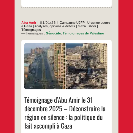
Abu Amir
01/01/26
Campagne UJFP : Urgence guerre
à Gaza
|
Analyses, opinions & débats
|
Gaza
|
slider
|
Témoignages
— thématiques :
Génocide
,
Témoignages de Palestine
En ce dernier jour de l’année passée, une
analyse géopolitique juste : Ne pas se
tromper dans la lecture du projet du grand
Israël Il existe, au sein de larges segments
de l’opinion publique arabe, une croyance
répandue selon laquelle le projet du « Grand
Témoignage
…
Israël » apparaîtrait soudainement au
d’Abu
Amir
…
le
31
décembre
Témoignage d’Abu Amir le 31
2025
–
décembre 2025 – Déconstruire la
Déconstruire
la
région en silence : la politique du
région
en
fait accompli à Gaza
silence
:
la