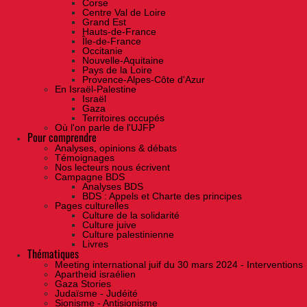
Corse
Centre Val de Loire
Grand Est
Hauts-de-France
Île-de-France
Occitanie
Nouvelle-Aquitaine
Pays de la Loire
Provence-Alpes-Côte d'Azur
En Israël-Palestine
Israël
Gaza
Territoires occupés
Où l'on parle de l'UJFP
Pour comprendre
Analyses, opinions & débats
Témoignages
Nos lecteurs nous écrivent
Campagne BDS
Analyses BDS
BDS : Appels et Charte des principes
Pages culturelles
Culture de la solidarité
Culture juive
Culture palestinienne
Livres
Thématiques
Meeting international juif du 30 mars 2024 - Interventions
Apartheid israélien
Gaza Stories
Judaïsme - Judéité
Sionisme - Antisionisme