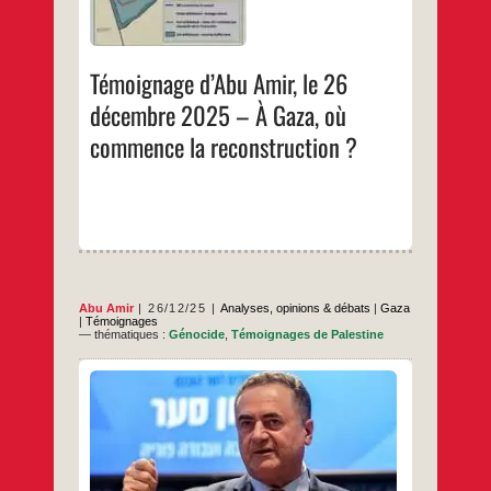
Amir,
…
le
26
décembre
2025
Témoignage d’Abu Amir, le 26
–
À
décembre 2025 – À Gaza, où
Gaza,
où
commence la reconstruction ?
ommence
la
nstruction
?
Abu Amir
26/12/25
Analyses, opinions & débats
|
Gaza
|
Témoignages
— thématiques :
Génocide
,
Témoignages de Palestine
Ce jour de Noël, Abu Amir envoie un texte
qui analyse finement les mots prononcés
par le ministre de la défense israélien : «
Quand le moment viendra » À un moment
qui semblait en apparence anodin, le
ministre de la Défense, Israël Katz, a dit il y
Témoignage
…
a quelques jours