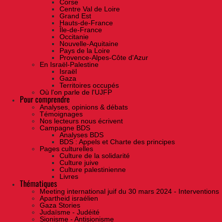
Corse
Centre Val de Loire
Grand Est
Hauts-de-France
Île-de-France
Occitanie
Nouvelle-Aquitaine
Pays de la Loire
Provence-Alpes-Côte d'Azur
En Israël-Palestine
Israël
Gaza
Territoires occupés
Où l'on parle de l'UJFP
Pour comprendre
Analyses, opinions & débats
Témoignages
Nos lecteurs nous écrivent
Campagne BDS
Analyses BDS
BDS : Appels et Charte des principes
Pages culturelles
Culture de la solidarité
Culture juive
Culture palestinienne
Livres
Thématiques
Meeting international juif du 30 mars 2024 - Interventions
Apartheid israélien
Gaza Stories
Judaïsme - Judéité
Sionisme - Antisionisme