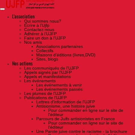
Skip
to
the
content
L'association
Qui sommes nous?
Ecrire à l’Ujfp
Contactez-nous
Adhérer à l’UJFP
Faire un don à l’UJFP
Nos amis
Associations partenaires
Collectifs
Maisons d’éditions (livres,DVD)
Sites, blogs
Nos actions
Les communiqués de l'UJFP
Appels signés par l'UJFP
Appels et manifestations
Les événements
Les événements à venir
Les événements passés
Les plumes de l'UJFP
Publications de l'UJFP
Lettres d'information de l'UJFP
Antisionisme, une histoire juive
Pour commander en ligne sur le site de
l'éditeur
Parcours de Juifs antisionistes en France
Pour commander en ligne sur le site de
l'éditeur
Une Parole juive contre le racisme - la brochure