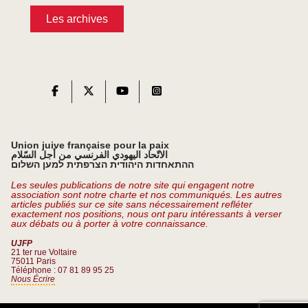
Les archives
Union juive française pour la paix
الاتّحاد اليهودي الفرنسي من أجل السّلام
ההתאחדות היהודית הצרפתית למען השלום
Les seules publications de notre site qui engagent notre
association sont notre charte et nos communiqués. Les autres
articles publiés sur ce site sans nécessairement refléter
exactement nos positions, nous ont paru intéressants à verser
aux débats ou à porter à votre connaissance.
UJFP
21 ter rue Voltaire
75011 Paris
Téléphone : 07 81 89 95 25
Nous Écrire