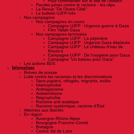
Pour commander sur le site de l'éditeur
Paroles juives contre le racisme - les clips
La Revue "De l'Autre Côté"
Le bulletin UJFP-Info
Nos campagnes
Nos campagnes en cours
Campagne UJFP : Urgence guerre à Gaza
Film Yallah Gaza
Nos campagnes terminées
Campagne UJFP : La pépinière
Campagne UJFP : Urgence Gaza déplacés
Campagne UJFP : Le château d'eau de
Khuza'a
Campagne UJFP : De l'oxygène pour Gaza
Campagne "Un bateau pour Gaza"
Les actions BDS
Informations
Brèves de presse
Lutte contre les racismes et les discriminations
Sans-papiers, réfugiés, migrants, exilés
Islamophobie
Antitsiganisme
Antisémitisme
Négrophobie
Racisme anti-asiatique
Racisme systémique, racisme d'État
Atteintes aux libertés
En région
Auvergne-Rhône-Alpes
Bourgogne-Franche-Comté
Bretagne
Centre Val de Loire