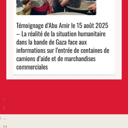
…
précédent. Les
d’Abu
Amir
…
le
15
août
Témoignage d’Abu Amir le 15 août 2025
2025
–
– La réalité de la situation humanitaire
La
réalité
de
dans la bande de Gaza face aux
la
situation
informations sur l’entrée de centaines de
humanitaire
dans
camions d’aide et de marchandises
la
bande
commerciales
de
Gaza
face
aux
informations
sur
l’entrée
de
centaines
«
de
camions
1
d’aide
et
...
de
marchandises
commerciales
21