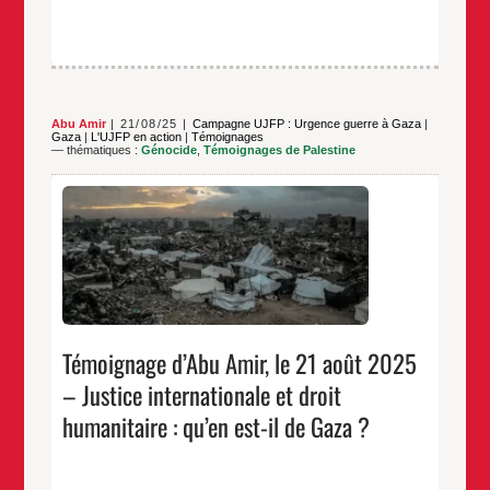
besoin
urgent
d’interventions
humanitaires !
Abu Amir
21/08/25
Campagne UJFP : Urgence guerre à Gaza
|
Gaza
|
L'UJFP en action
|
Témoignages
— thématiques :
Génocide
,
Témoignages de Palestine
Abu Amir, le 21 août 2025, Gaza Depuis de longues
décennies, et plus particulièrement ces dernières
années, les habitants de la bande de Gaza posent
une question existentielle qui touche à leur vie, leur
dignité et l’avenir de leurs enfants : où se situe le
émoignage
…
droit international humanitaire lorsque leurs
d’Abu
Amir,
…
le
21
Témoignage d’Abu Amir, le 21 août 2025
août
2025
– Justice internationale et droit
–
Justice
humanitaire : qu’en est-il de Gaza ?
ernationale
et
droit
umanitaire
: