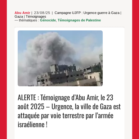
Abu Amir
23/08/25
Campagne UJFP : Urgence guerre à Gaza
|
Gaza
|
Témoignages
— thématiques :
Génocide
,
Témoignages de Palestine
Abu Amir, 23 août 2025, Gaza Depuis le cœur de
Gaza meurtrie, depuis une ville qui a subi
l’indescriptible, j’écris ces mots. Du quartier de
Zeitoun, au sud-est de la ville, qui est devenu
aujourd’hui un symbole de siège et de destruction, je
ALERTE
…
fais entendre ma voix non pas seulement
:
Témoignage
…
d’Abu
Amir,
le
23
août
2025
ALERTE : Témoignage d’Abu Amir, le 23
–
Urgence,
août 2025 – Urgence, la ville de Gaza est
la
ville
attaquée par voie terrestre par l’armée
de
Gaza
israélienne !
est
attaquée
par
voie