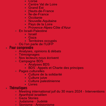
Corse
Centre Val de Loire
Grand Est
Hauts-de-France
Île-de-France
Occitanie
Nouvelle-Aquitaine
Pays de la Loire
Provence-Alpes-Côte d'Azur
En Israël-Palestine
Israël
Gaza
Territoires occupés
Où l'on parle de l'UJFP
Pour comprendre
Analyses, opinions & débats
Témoignages
Nos lecteurs nous écrivent
Campagne BDS
Analyses BDS
BDS : Appels et Charte des principes
Pages culturelles
Culture de la solidarité
Culture juive
Culture palestinienne
Livres
Thématiques
Meeting international juif du 30 mars 2024 - Interventions
Apartheid israélien
Gaza Stories
Judaïsme - Judéité
Sionisme - Antisionisme