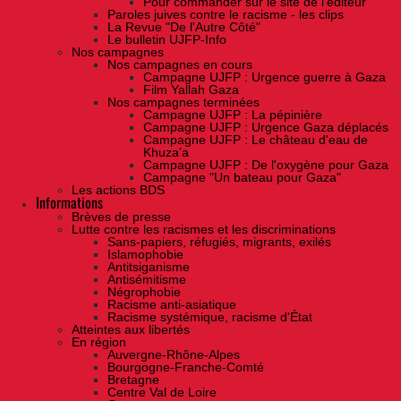
Pour commander sur le site de l'éditeur
Paroles juives contre le racisme - les clips
La Revue "De l'Autre Côté"
Le bulletin UJFP-Info
Nos campagnes
Nos campagnes en cours
Campagne UJFP : Urgence guerre à Gaza
Film Yallah Gaza
Nos campagnes terminées
Campagne UJFP : La pépinière
Campagne UJFP : Urgence Gaza déplacés
Campagne UJFP : Le château d'eau de
Khuza'a
Campagne UJFP : De l'oxygène pour Gaza
Campagne "Un bateau pour Gaza"
Les actions BDS
Informations
Brèves de presse
Lutte contre les racismes et les discriminations
Sans-papiers, réfugiés, migrants, exilés
Islamophobie
Antitsiganisme
Antisémitisme
Négrophobie
Racisme anti-asiatique
Racisme systémique, racisme d'État
Atteintes aux libertés
En région
Auvergne-Rhône-Alpes
Bourgogne-Franche-Comté
Bretagne
Centre Val de Loire