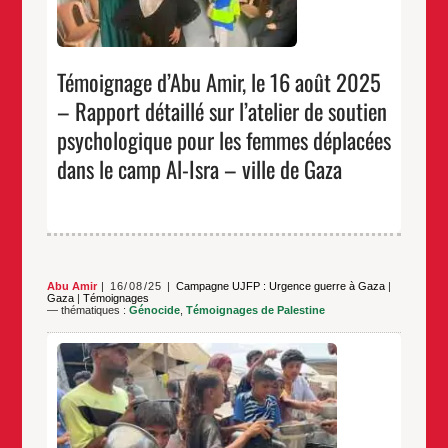
…
le
16
août
2025
–
Témoignage d’Abu Amir, le 16 août 2025
Rapport
détaillé
– Rapport détaillé sur l’atelier de soutien
sur
l’atelier
psychologique pour les femmes déplacées
de
soutien
dans le camp Al-Isra – ville de Gaza
psychologique
pour
les
femmes
déplacées
dans
le
camp
Al-
Abu Amir
16/08/25
Campagne UJFP : Urgence guerre à Gaza
|
Isra
Gaza
|
Témoignages
–
— thématiques :
Génocide
,
Témoignages de Palestine
ville
de
Gaza
Depuis des années, la bande de Gaza vit sous un
blocus étouffant et dans des conditions humanitaires
dégradées. Cependant, les deux dernières années
ont été les plus dures de toutes : une guerre
dévastatrice est venue se combiner aux crises de
subsistance, créant une réalité de souffrance sans
Témoignage