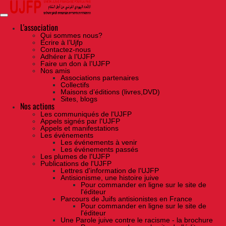
Skip
to
the
content
L'association
Qui sommes nous?
Ecrire à l’Ujfp
Contactez-nous
Adhérer à l’UJFP
Faire un don à l’UJFP
Nos amis
Associations partenaires
Collectifs
Maisons d’éditions (livres,DVD)
Sites, blogs
Nos actions
Les communiqués de l'UJFP
Appels signés par l'UJFP
Appels et manifestations
Les événements
Les événements à venir
Les événements passés
Les plumes de l'UJFP
Publications de l'UJFP
Lettres d'information de l'UJFP
Antisionisme, une histoire juive
Pour commander en ligne sur le site de
l'éditeur
Parcours de Juifs antisionistes en France
Pour commander en ligne sur le site de
l'éditeur
Une Parole juive contre le racisme - la brochure