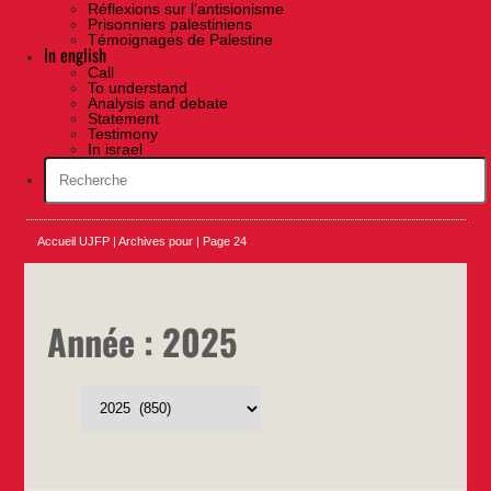
Réflexions sur l’antisionisme
Prisonniers palestiniens
Témoignages de Palestine
In english
Call
To understand
Analysis and debate
Statement
Testimony
In israel
Accueil UJFP
|
Archives pour
|
Page 24
Année :
2025