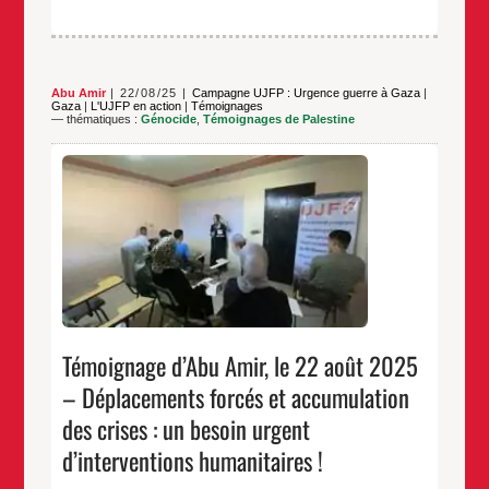
Abu Amir
22/08/25
Campagne UJFP : Urgence guerre à Gaza
|
Gaza
|
L'UJFP en action
|
Témoignages
— thématiques :
Génocide
,
Témoignages de Palestine
Abu Amir, 22 août 2025, bande de Gaza Les
habitants de la bande de Gaza vivent dans des
conditions exceptionnelles et complexes, où la vie
quotidienne est devenue un enchaînement de défis
dépassant la capacité humaine à les supporter. La
peur n’est plus une simple émotion passagère, mais
Témoignage
…
un compagnon
d’Abu
Amir,
…
le
22
août
Témoignage d’Abu Amir, le 22 août 2025
2025
–
– Déplacements forcés et accumulation
Déplacements
forcés
et
des crises : un besoin urgent
accumulation
des
d’interventions humanitaires !
crises :
un