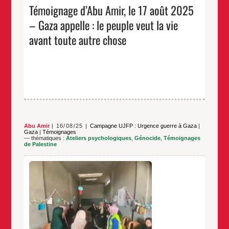
2025
Témoignage d’Abu Amir, le 17 août 2025
–
Gaza
– Gaza appelle : le peuple veut la vie
appelle
:
le
avant toute autre chose
peuple
veut
la
vie
avant
toute
autre
chose
Abu Amir
16/08/25
Campagne UJFP : Urgence guerre à Gaza
|
Gaza
|
Témoignages
— thématiques :
Ateliers psychologiques
,
Génocide
,
Témoignages
de Palestine
Abu Amir, 16 août 2025, camp Al-Isra, Gaza Malgré
les bombardements violents qui ne cessent depuis
plusieurs jours, malgré le fracas des explosions qui
ébranlent les fondations de Gaza jour et nuit, et sur
fond de nouvelles concernant les déplacements
massifs des habitants des quartiers est et nord de la
Témoignage
…
d’Abu
Amir,