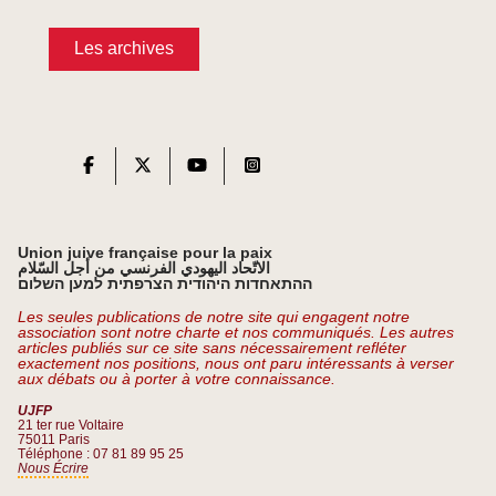
Les archives
Union juive française pour la paix
الاتّحاد اليهودي الفرنسي من أجل السّلام
ההתאחדות היהודית הצרפתית למען השלום
Les seules publications de notre site qui engagent notre
association sont notre charte et nos communiqués. Les autres
articles publiés sur ce site sans nécessairement refléter
exactement nos positions, nous ont paru intéressants à verser
aux débats ou à porter à votre connaissance.
UJFP
21 ter rue Voltaire
75011 Paris
Téléphone : 07 81 89 95 25
Nous Écrire