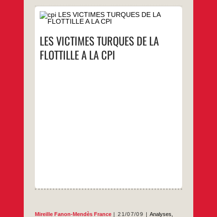
Le 14 octobre 2010, les avocats turcs
représentant quelque 300 victimes -dont 9
sont mortes- ont déposé, confortés par les
LES VICTIMES TURQUES DE LA
conclusions du rapport demandé et publié le
29 septembre dernier par le Conseil des
FLOTTILLE A LA CPI
droits de l’Homme, une requête près le
Procureur de la Cour Pénale Internationale
LES
…
pour demander la
VICTIMES
TURQUES
…
DE
LA
FLOTTILLE
A
LA
CPI
Mireille Fanon-Mendès France
21/07/09
Analyses,