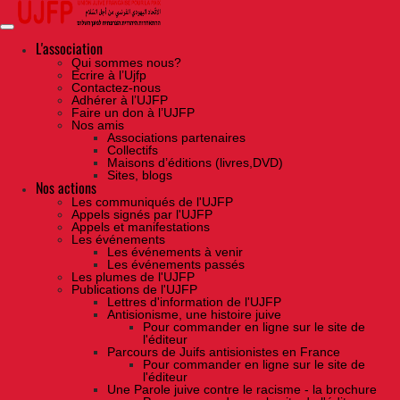
Skip
to
the
content
L'association
Qui sommes nous?
Ecrire à l’Ujfp
Contactez-nous
Adhérer à l’UJFP
Faire un don à l’UJFP
Nos amis
Associations partenaires
Collectifs
Maisons d’éditions (livres,DVD)
Sites, blogs
Nos actions
Les communiqués de l'UJFP
Appels signés par l'UJFP
Appels et manifestations
Les événements
Les événements à venir
Les événements passés
Les plumes de l'UJFP
Publications de l'UJFP
Lettres d'information de l'UJFP
Antisionisme, une histoire juive
Pour commander en ligne sur le site de
l'éditeur
Parcours de Juifs antisionistes en France
Pour commander en ligne sur le site de
l'éditeur
Une Parole juive contre le racisme - la brochure