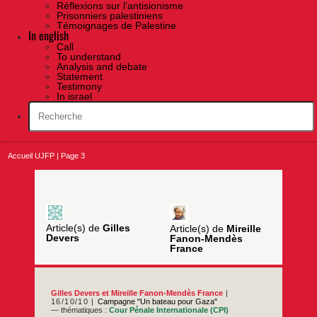
Réflexions sur l’antisionisme
Prisonniers palestiniens
Témoignages de Palestine
In english
Call
To understand
Analysis and debate
Statement
Testimony
In israel
Accueil UJFP
|
Page 3
Article(s) de
Gilles
Article(s) de
Mireille
Devers
Fanon-Mendès
France
Gilles Devers
et
Mireille Fanon-Mendès France
16/10/10
Campagne "Un bateau pour Gaza"
— thématiques :
Cour Pénale Internationale (CPI)