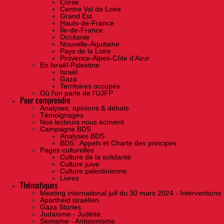
Corse
Centre Val de Loire
Grand Est
Hauts-de-France
Île-de-France
Occitanie
Nouvelle-Aquitaine
Pays de la Loire
Provence-Alpes-Côte d'Azur
En Israël-Palestine
Israël
Gaza
Territoires occupés
Où l'on parle de l'UJFP
Pour comprendre
Analyses, opinions & débats
Témoignages
Nos lecteurs nous écrivent
Campagne BDS
Analyses BDS
BDS : Appels et Charte des principes
Pages culturelles
Culture de la solidarité
Culture juive
Culture palestinienne
Livres
Thématiques
Meeting international juif du 30 mars 2024 - Interventions
Apartheid israélien
Gaza Stories
Judaïsme - Judéité
Sionisme - Antisionisme