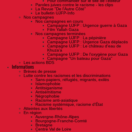
Pour commander sur le site de l'éditeur
Paroles juives contre le racisme - les clips
La Revue "De l'Autre Côté"
Le bulletin UJFP-Info
Nos campagnes
Nos campagnes en cours
Campagne UJFP : Urgence guerre à Gaza
Film Yallah Gaza
Nos campagnes terminées
Campagne UJFP : La pépinière
Campagne UJFP : Urgence Gaza déplacés
Campagne UJFP : Le château d'eau de
Khuza'a
Campagne UJFP : De l'oxygène pour Gaza
Campagne "Un bateau pour Gaza"
Les actions BDS
Informations
Brèves de presse
Lutte contre les racismes et les discriminations
Sans-papiers, réfugiés, migrants, exilés
Islamophobie
Antitsiganisme
Antisémitisme
Négrophobie
Racisme anti-asiatique
Racisme systémique, racisme d'État
Atteintes aux libertés
En région
Auvergne-Rhône-Alpes
Bourgogne-Franche-Comté
Bretagne
Centre Val de Loire