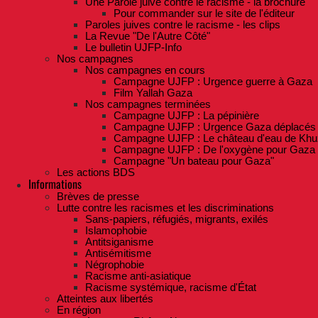
Une Parole juive contre le racisme - la brochure
Pour commander sur le site de l'éditeur
Paroles juives contre le racisme - les clips
La Revue "De l'Autre Côté"
Le bulletin UJFP-Info
Nos campagnes
Nos campagnes en cours
Campagne UJFP : Urgence guerre à Gaza
Film Yallah Gaza
Nos campagnes terminées
Campagne UJFP : La pépinière
Campagne UJFP : Urgence Gaza déplacés
Campagne UJFP : Le château d'eau de Khu
Campagne UJFP : De l'oxygène pour Gaza
Campagne "Un bateau pour Gaza"
Les actions BDS
Informations
Brèves de presse
Lutte contre les racismes et les discriminations
Sans-papiers, réfugiés, migrants, exilés
Islamophobie
Antitsiganisme
Antisémitisme
Négrophobie
Racisme anti-asiatique
Racisme systémique, racisme d'État
Atteintes aux libertés
En région