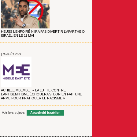
HEUSS L’ENFOIRÉ N’IRA PAS DIVERTIR L’APARTHEID
ISRAÉLIEN LE 11 MAI
| 16 AOÛT 2021
ACHILLE MBEMBE : « LA LUTTE CONTRE
L’ANTISÉMITISME ÉCHOUERA SI L’ON EN FAIT UNE
ARME POUR PRATIQUER LE RACISME »
Voir le-s sujet-s
Apartheid israélien