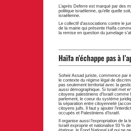
L’après Deferre est marqué par des ma
politique israélienne, qu’elle quelle so
israélienne.
Le collectif d’associations contre le ju
de la mairie qui présente Haïfa comme
la remise en question du jumelage s’at
Haïfa n’échappe pas à l’a
Soheir Assad juriste, commence par ins
le contexte du régime légal de discrimin
pas seulement territorial avec la gest
aussi démographique. Si Israël met e
citoyens palestiniens d’Israël comme le 
parlement, le coeur du système juridique 
la séparation entre citoyenneté (accor
citoyens juifs. Il faut y ajouter l’interd
occupés et Palestiniens d’Israël.
Il organise aussi l’expropriation de la
Israël exproprie et nationalise 93 % de
étatique, le Fond National juif qui ne