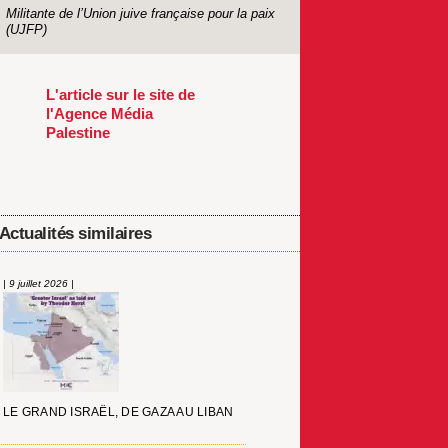
Militante de l’Union juive française pour la paix
(UJFP)
L'article sur le site de
l'Agence Média
Palestine
Actualités similaires
| 9 juillet 2026 |
LE GRAND ISRAËL, DE GAZA AU LIBAN