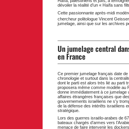
Haïfa, palestiniens et juifs, à témoigne
dévoiler la réalité d’un « Haïfa sans fil
Cette passionnante après-midi modérée 
chercheur politologue Vincent Geisser
jumelage, ainsi que sur les archives 
Un jumelage central dans
en France
Ce premier jumelage français date de 19
chronologie et surtout dans la centralit
dont le parti est alors très lié au parti t
proposera même comme modèle au FLN p
donne immédiatement à ce jumelage u
affaires étrangères françaises que des 
gouvernements israéliens ne s’y trompe
de la défense des intérêts israéliens
stratégique.
Lors des guerres israélo-arabes de 67
bateaux chargés d’armes vers l’Arabie 
menace de faire intervenir les dockers 