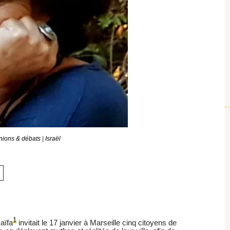
nions & débats
|
Israël
1
aïfa
invitait le 17 janvier à Marseille cinq citoyens de