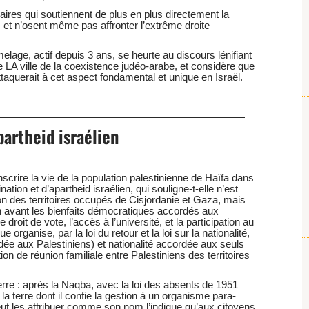
ires qui soutiennent de plus en plus directement la
it, et n’osent même pas affronter l’extrême droite
melage, actif depuis 3 ans, se heurte au discours lénifiant
 LA ville de la coexistence judéo-arabe, et considère que
taquerait à cet aspect fondamental et unique en Israël.
partheid israélien
crire la vie de la population palestinienne de Haïfa dans
ation et d’apartheid israélien, qui souligne-t-elle n’est
ion des territoires occupés de Cisjordanie et Gaza, mais
n avant les bienfaits démocratiques accordés aux
droit de vote, l’accès à l’université, et la participation au
organise, par la loi du retour et la loi sur la nationalité,
dée aux Palestiniens) et nationalité accordée aux seuls
iction de réunion familiale entre Palestiniens des territoires
 terre : après la Naqba, avec la loi des absents de 1951
 la terre dont il confie la gestion à un organisme para-
 peut les attribuer comme son nom l’indique qu’aux citoyens