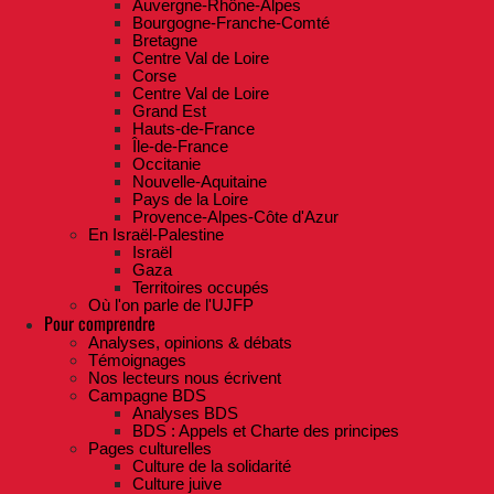
Auvergne-Rhône-Alpes
Bourgogne-Franche-Comté
Bretagne
Centre Val de Loire
Corse
Centre Val de Loire
Grand Est
Hauts-de-France
Île-de-France
Occitanie
Nouvelle-Aquitaine
Pays de la Loire
Provence-Alpes-Côte d'Azur
En Israël-Palestine
Israël
Gaza
Territoires occupés
Où l'on parle de l'UJFP
Pour comprendre
Analyses, opinions & débats
Témoignages
Nos lecteurs nous écrivent
Campagne BDS
Analyses BDS
BDS : Appels et Charte des principes
Pages culturelles
Culture de la solidarité
Culture juive