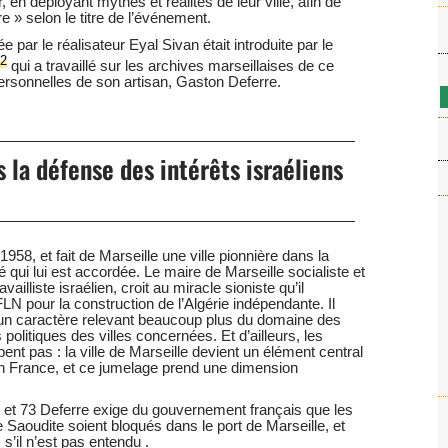
r, en déployant mythes et réalités de leur ville, afin de
tre » selon le titre de l’événement.
par le réalisateur Eyal Sivan était introduite par le
2
qui a travaillé sur les archives marseillaises de ce
personnelles de son artisan, Gaston Deferre.
 la défense des intérêts israéliens
58, et fait de Marseille une ville pionnière dans la
é qui lui est accordée. Le maire de Marseille socialiste et
ravailliste israélien, croit au miracle sioniste qu’il
our la construction de l’Algérie indépendante. Il
n caractère relevant beaucoup plus du domaine des
politiques des villes concernées. Et d’ailleurs, les
nt pas : la ville de Marseille devient un élément central
 en France, et ce jumelage prend une dimension
 et 73 Deferre exige du gouvernement français que les
Saoudite soient bloqués dans le port de Marseille, et
s’il n’est pas entendu .