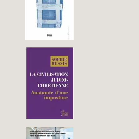
→
LA CIVILISATION JUDÉO-
CHRÉTIENNE. ANATOMIE
D’UNE IMPOSTURE
→
« GAZA. MORT, VIE,