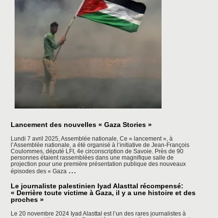
Lancement des nouvelles « Gaza Stories »
Lundi 7 avril 2025, Assemblée nationale, Ce « lancement », à
l’Assemblée nationale, a été organisé à l’initiative de Jean-François
Coulommes, député LFI, 4e circonscription de Savoie. Près de 90
personnes étaient rassemblées dans une magnifique salle de
projection pour une première présentation publique des nouveaux
Lancement
…
épisodes des « Gaza
des
nouvelles
Le journaliste palestinien Iyad Alasttal récompensé:
«
« Derrière toute victime à Gaza, il y a une histoire et des
Gaza
proches »
Stories
»
Le 20 novembre 2024 Iyad Alasttal est l’un des rares journalistes à