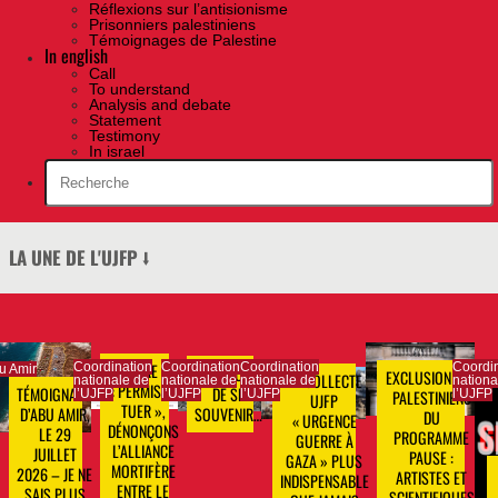
Réflexions sur l’antisionisme
Prisonniers palestiniens
Témoignages de Palestine
In english
Call
To understand
Analysis and debate
Statement
Testimony
In israel
LA UNE DE L'UJFP ⭣
CONTRE LE
Coordination
Coordination
Coordination
Coordin
u Amir
À L’HEURE
EXCLUSION DES
LA COLLECTE
nationale de
nationale de
nationale de
nationa
« PERMIS DE
DE SE
TÉMOIGNAGE
PALESTINIENS
l’UJFP
l’UJFP
l’UJFP
l’UJFP
UJFP
TUER »,
SOUVENIR…
D’ABU AMIR,
DU
« URGENCE
DÉNONÇONS
LE 29
PROGRAMME
GUERRE À
L’ALLIANCE
JUILLET
PAUSE :
GAZA » PLUS
MORTIFÈRE
2026 – JE NE
ARTISTES ET
INDISPENSABLE
ENTRE LE
SAIS PLUS
SCIENTIFIQUES