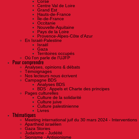
Corse
Centre Val de Loire
Grand Est
Hauts-de-France
Île-de-France
Occitanie
Nouvelle-Aquitaine
Pays de la Loire
Provence-Alpes-Côte d'Azur
En Israël-Palestine
Israël
Gaza
Territoires occupés
Où l'on parle de l'UJFP
Pour comprendre
Analyses, opinions & débats
Témoignages
Nos lecteurs nous écrivent
Campagne BDS
Analyses BDS
BDS : Appels et Charte des principes
Pages culturelles
Culture de la solidarité
Culture juive
Culture palestinienne
Livres
Thématiques
Meeting international juif du 30 mars 2024 - Interventions
Apartheid israélien
Gaza Stories
Judaïsme - Judéité
Sionisme - Antisionisme