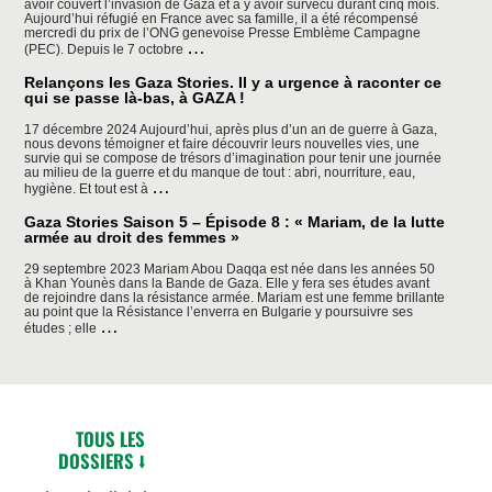
avoir couvert l’invasion de Gaza et à y avoir survécu durant cinq mois.
Aujourd’hui réfugié en France avec sa famille, il a été récompensé
mercredi du prix de l’ONG genevoise Presse Emblème Campagne
Le
…
(PEC). Depuis le 7 octobre
journaliste
palestinien
Relançons les Gaza Stories. Il y a urgence à raconter ce
Iyad
qui se passe là-bas, à GAZA !
Alasttal
récompensé:
« Derrière
17 décembre 2024 Aujourd’hui, après plus d’un an de guerre à Gaza,
toute
nous devons témoigner et faire découvrir leurs nouvelles vies, une
victime
survie qui se compose de trésors d’imagination pour tenir une journée
à
au milieu de la guerre et du manque de tout : abri, nourriture, eau,
Relançons
…
Gaza,
hygiène. Et tout est à
les
il
Gaza
y
Gaza Stories Saison 5 – Épisode 8 : « Mariam, de la lutte
Stories.
a
armée au droit des femmes »
Il
une
y
histoire
a
29 septembre 2023 Mariam Abou Daqqa est née dans les années 50
et
urgence
à Khan Younès dans la Bande de Gaza. Elle y fera ses études avant
des
à
de rejoindre dans la résistance armée. Mariam est une femme brillante
proches »
raconter
au point que la Résistance l’enverra en Bulgarie y poursuivre ses
Gaza
…
ce
études ; elle
Stories
qui
Saison
se
5
passe
–
là-
Épisode
bas,
8
à
:
GAZA
TOUS LES
« Mariam,
!
de
DOSSIERS ⭣
la
lutte