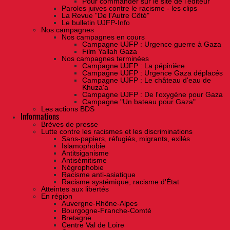
Pour commander sur le site de l'éditeur
Paroles juives contre le racisme - les clips
La Revue "De l'Autre Côté"
Le bulletin UJFP-Info
Nos campagnes
Nos campagnes en cours
Campagne UJFP : Urgence guerre à Gaza
Film Yallah Gaza
Nos campagnes terminées
Campagne UJFP : La pépinière
Campagne UJFP : Urgence Gaza déplacés
Campagne UJFP : Le château d'eau de
Khuza'a
Campagne UJFP : De l'oxygène pour Gaza
Campagne "Un bateau pour Gaza"
Les actions BDS
Informations
Brèves de presse
Lutte contre les racismes et les discriminations
Sans-papiers, réfugiés, migrants, exilés
Islamophobie
Antitsiganisme
Antisémitisme
Négrophobie
Racisme anti-asiatique
Racisme systémique, racisme d'État
Atteintes aux libertés
En région
Auvergne-Rhône-Alpes
Bourgogne-Franche-Comté
Bretagne
Centre Val de Loire