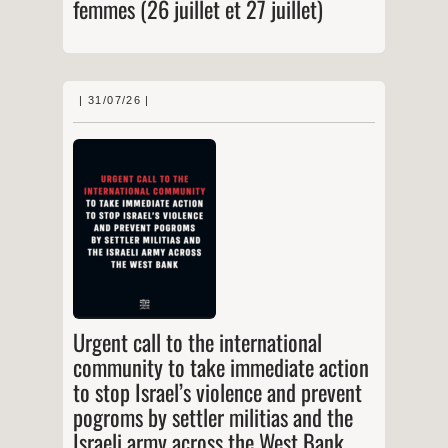
femmes (26 juillet et 27 juillet)
ateliers
de
soutien
psychologique
pour
les
femmes
31/07/26
|
Cisjordanie
|
Call
|
Atteintes aux libertés
31/07/26
(26
Statement
juillet
Nettoyage
,
Génocide
,
Droit international
— thématiques :
et
ethnique
27
juillet)
In recent days, violence by settler militias,
enabled and supported by the Israeli army, has
escalated across the West Bank, including the
torching and destruction of Palestinian
property, and the forced expulsion of families
and communities. These attacks have been
met with silence and inaction from much of the
Urgent
…
international
call
to
the
Urgent call to the international
international
community
community to take immediate action
to
take
to stop Israel’s violence and prevent
immediate
action
pogroms by settler militias and the
to
stop
Israeli army across the West Bank