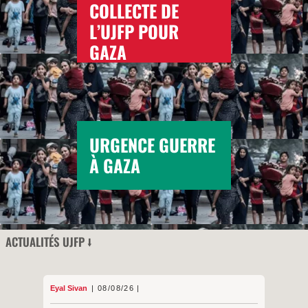
COLLECTE DE
L’UJFP POUR
GAZA
URGENCE GUERRE
À GAZA
ACTUALITÉS UJFP ⭣
Eyal Sivan
08/08/26
Analyses BDS
08/08/26
Eyal Sivan
Boycott culturel
,
Boycott académique
— thématiques :