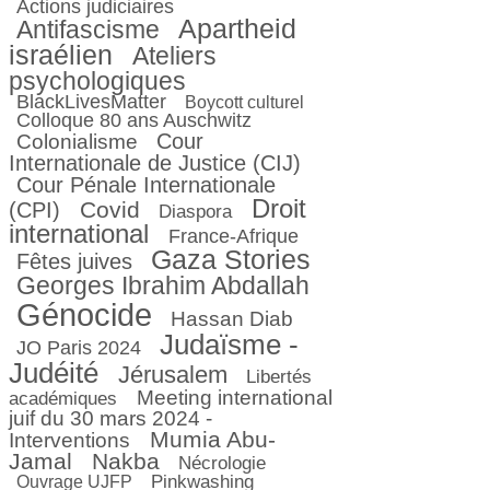
armée
Actions judiciaires
au
Apartheid
Antifascisme
droit
des
israélien
Ateliers
femmes »
psychologiques
BlackLivesMatter
Boycott culturel
Colloque 80 ans Auschwitz
Cour
Colonialisme
Internationale de Justice (CIJ)
Cour Pénale Internationale
Droit
Covid
(CPI)
Diaspora
international
France-Afrique
Gaza Stories
Fêtes juives
Georges Ibrahim Abdallah
Génocide
Hassan Diab
Judaïsme -
JO Paris 2024
Judéité
Jérusalem
Libertés
Meeting international
académiques
juif du 30 mars 2024 -
Mumia Abu-
Interventions
Jamal
Nakba
Nécrologie
Pinkwashing
Ouvrage UJFP