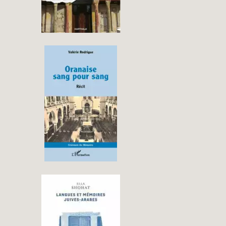
« ORANAISE SANG POUR
SANG » DE VALÉRIE
RODRIGUE
→
LANGUE ET MÉMOIRE
JUIVES-ARABES –
POLITIQUE DU TRAIT
D’UNION