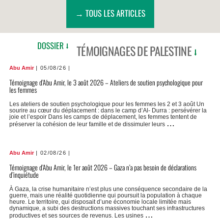
→ TOUS LES ARTICLES
DOSSIER ⭣
TÉMOIGNAGES DE PALESTINE
⭣
Abu Amir
05/08/26
Témoignage d’Abu Amir, le 3 août 2026 – Ateliers de soutien psychologique pour
les femmes
Les ateliers de soutien psychologique pour les femmes les 2 et 3 août Un
sourire au cœur du déplacement : dans le camp d’Al- Durra : persévérer la
joie et l’espoir Dans les camps de déplacement, les femmes tentent de
Témoignage
…
préserver la cohésion de leur famille et de dissimuler leurs
d’Abu
Amir,
le
3
Abu Amir
02/08/26
août
2026
Témoignage d’Abu Amir, le 1er août 2026 – Gaza n’a pas besoin de déclarations
–
Ateliers
d’inquiétude
de
soutien
À Gaza, la crise humanitaire n’est plus une conséquence secondaire de la
psychologiq
guerre, mais une réalité quotidienne qui poursuit la population à chaque
pour
heure. Le territoire, qui disposait d’une économie locale limitée mais
les
dynamique, a subi des destructions massives touchant ses infrastructures
femmes
Témoignage
…
productives et ses sources de revenus. Les usines