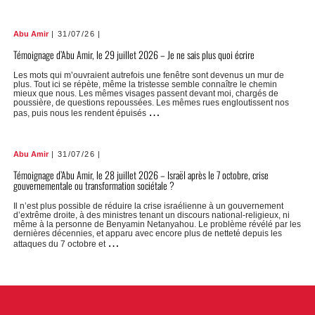
d’Abu
Amir,
le
1er
Abu Amir
31/07/26
août
2026
Témoignage d’Abu Amir, le 29 juillet 2026 – Je ne sais plus quoi écrire
–
Gaza
n’a
Les mots qui m’ouvraient autrefois une fenêtre sont devenus un mur de
pas
plus. Tout ici se répète, même la tristesse semble connaître le chemin
besoin
mieux que nous. Les mêmes visages passent devant moi, chargés de
de
poussière, de questions repoussées. Les mêmes rues engloutissent nos
déclarations
Témoignage
…
pas, puis nous les rendent épuisés
d’inquiétude
d’Abu
Amir,
le
29
Abu Amir
31/07/26
juillet
2026
Témoignage d’Abu Amir, le 28 juillet 2026 – Israël après le 7 octobre, crise
–
Je
gouvernementale ou transformation sociétale ?
ne
sais
Il n’est plus possible de réduire la crise israélienne à un gouvernement
plus
d’extrême droite, à des ministres tenant un discours national-religieux, ni
quoi
même à la personne de Benyamin Netanyahou. Le problème révélé par les
écrire
dernières décennies, et apparu avec encore plus de netteté depuis les
Témoignage
…
attaques du 7 octobre et
d’Abu
Amir,
le
28
juillet
2026
–
Israël