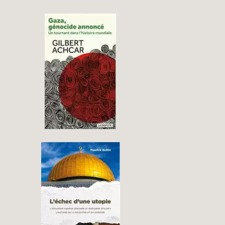
GAZA, UN GÉNOCIDE
ANNONCÉ
→
L’ÉCHEC D’UNE UTOPIE
« JÉRUSALEM CAPITALE
ÉTERNELLE ET
INDIVISIBLE » D’ISRAËL –
HISTOIRE DE LA
PALESTINE ET DU
SIONISME
→