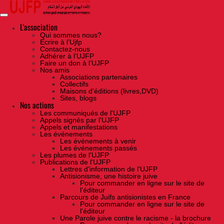
Skip
to
the
content
L'association
Qui sommes nous?
Ecrire à l’Ujfp
Contactez-nous
Adhérer à l’UJFP
Faire un don à l’UJFP
Nos amis
Associations partenaires
Collectifs
Maisons d’éditions (livres,DVD)
Sites, blogs
Nos actions
Les communiqués de l'UJFP
Appels signés par l'UJFP
Appels et manifestations
Les événements
Les événements à venir
Les événements passés
Les plumes de l'UJFP
Publications de l'UJFP
Lettres d'information de l'UJFP
Antisionisme, une histoire juive
Pour commander en ligne sur le site de
l'éditeur
Parcours de Juifs antisionistes en France
Pour commander en ligne sur le site de
l'éditeur
Une Parole juive contre le racisme - la brochure