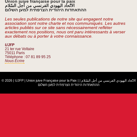
Union juive française pour la paix
الاتّحاد اليهودي الفرنسي من أجل السّلام
ההתאחדות היהודית הצרפתית למען השלום
Les seules publications de notre site qui engagent notre
association sont notre charte et nos communiqués. Les autres
articles publiés sur ce site sans nécessairement refléter
exactement nos positions, nous ont paru intéressants à verser
aux débats ou à porter à votre connaissance.
UJFP
21 ter rue Voltaire
75011 Paris
Téléphone : 07 81 89 95 25
Nous Écrire
© 2026 | UJFP | Union juive Française pour la Paix |
|
الاتّحاد اليهودي الفرنسي من أجل السّلام
ההתאחדות היהודית הצרפתית למען השלום