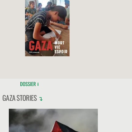
ESPOIR » PAR BÉATRICE
ORÈS, SARAH KATZ,
BRIGITTE CHALLANDE,
MUTASEM ELEIWA DIT
ABU AMIR, PIERRE
STAMBUL, KAMEL ELIAS
→
DOSSIER ⭣
GAZA STORIES
↴