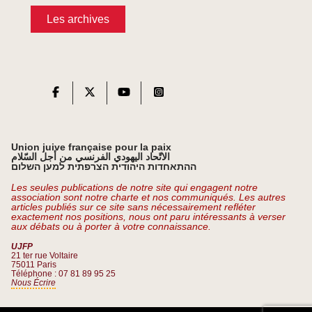
Les archives
Union juive française pour la paix
الاتّحاد اليهودي الفرنسي من أجل السّلام
ההתאחדות היהודית הצרפתית למען השלום
Les seules publications de notre site qui engagent notre
association sont notre charte et nos communiqués. Les autres
articles publiés sur ce site sans nécessairement refléter
exactement nos positions, nous ont paru intéressants à verser
aux débats ou à porter à votre connaissance.
UJFP
21 ter rue Voltaire
75011 Paris
Téléphone : 07 81 89 95 25
Nous Écrire