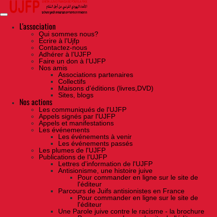
Skip
to
the
content
L'association
Qui sommes nous?
Ecrire à l’Ujfp
Contactez-nous
Adhérer à l’UJFP
Faire un don à l’UJFP
Nos amis
Associations partenaires
Collectifs
Maisons d’éditions (livres,DVD)
Sites, blogs
Nos actions
Les communiqués de l'UJFP
Appels signés par l'UJFP
Appels et manifestations
Les événements
Les événements à venir
Les événements passés
Les plumes de l'UJFP
Publications de l'UJFP
Lettres d'information de l'UJFP
Antisionisme, une histoire juive
Pour commander en ligne sur le site de
l'éditeur
Parcours de Juifs antisionistes en France
Pour commander en ligne sur le site de
l'éditeur
Une Parole juive contre le racisme - la brochure