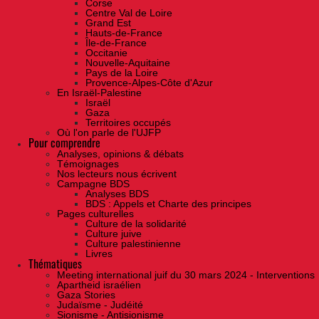
Corse
Centre Val de Loire
Grand Est
Hauts-de-France
Île-de-France
Occitanie
Nouvelle-Aquitaine
Pays de la Loire
Provence-Alpes-Côte d'Azur
En Israël-Palestine
Israël
Gaza
Territoires occupés
Où l'on parle de l'UJFP
Pour comprendre
Analyses, opinions & débats
Témoignages
Nos lecteurs nous écrivent
Campagne BDS
Analyses BDS
BDS : Appels et Charte des principes
Pages culturelles
Culture de la solidarité
Culture juive
Culture palestinienne
Livres
Thématiques
Meeting international juif du 30 mars 2024 - Interventions
Apartheid israélien
Gaza Stories
Judaïsme - Judéité
Sionisme - Antisionisme