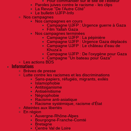
Pour commander sur le site de l'éditeur
Paroles juives contre le racisme - les clips
La Revue "De l'Autre Côté"
Le bulletin UJFP-Info
Nos campagnes
Nos campagnes en cours
Campagne UJFP : Urgence guerre à Gaza
Film Yallah Gaza
Nos campagnes terminées
Campagne UJFP : La pépinière
Campagne UJFP : Urgence Gaza déplacés
Campagne UJFP : Le château d'eau de
Khuza'a
Campagne UJFP : De l'oxygène pour Gaza
Campagne "Un bateau pour Gaza"
Les actions BDS
Informations
Brèves de presse
Lutte contre les racismes et les discriminations
Sans-papiers, réfugiés, migrants, exilés
Islamophobie
Antitsiganisme
Antisémitisme
Négrophobie
Racisme anti-asiatique
Racisme systémique, racisme d'État
Atteintes aux libertés
En région
Auvergne-Rhône-Alpes
Bourgogne-Franche-Comté
Bretagne
Centre Val de Loire