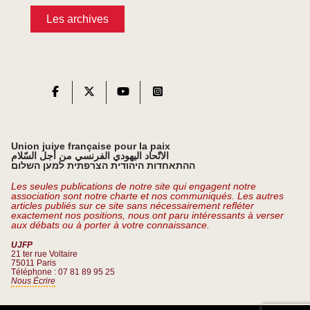
Les archives
Union juive française pour la paix
الاتّحاد اليهودي الفرنسي من أجل السّلام
ההתאחדות היהודית הצרפתית למען השלום
Les seules publications de notre site qui engagent notre
association sont notre charte et nos communiqués. Les autres
articles publiés sur ce site sans nécessairement refléter
exactement nos positions, nous ont paru intéressants à verser
aux débats ou à porter à votre connaissance.
UJFP
21 ter rue Voltaire
75011 Paris
Téléphone : 07 81 89 95 25
Nous Écrire