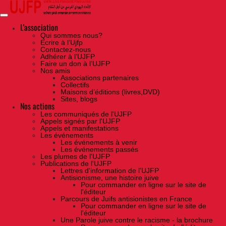
Skip
to
the
content
L'association
Qui sommes nous?
Ecrire à l’Ujfp
Contactez-nous
Adhérer à l’UJFP
Faire un don à l’UJFP
Nos amis
Associations partenaires
Collectifs
Maisons d’éditions (livres,DVD)
Sites, blogs
Nos actions
Les communiqués de l'UJFP
Appels signés par l'UJFP
Appels et manifestations
Les événements
Les événements à venir
Les événements passés
Les plumes de l'UJFP
Publications de l'UJFP
Lettres d'information de l'UJFP
Antisionisme, une histoire juive
Pour commander en ligne sur le site de
l'éditeur
Parcours de Juifs antisionistes en France
Pour commander en ligne sur le site de
l'éditeur
Une Parole juive contre le racisme - la brochure