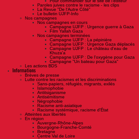
Pour commander sur le site de l'éditeur
Paroles juives contre le racisme - les clips
La Revue "De l'Autre Côté"
Le bulletin UJFP-Info
Nos campagnes
Nos campagnes en cours
Campagne UJFP : Urgence guerre à Gaza
Film Yallah Gaza
Nos campagnes terminées
Campagne UJFP : La pépinière
Campagne UJFP : Urgence Gaza déplacés
Campagne UJFP : Le château d'eau de
Khuza'a
Campagne UJFP : De l'oxygène pour Gaza
Campagne "Un bateau pour Gaza"
Les actions BDS
Informations
Brèves de presse
Lutte contre les racismes et les discriminations
Sans-papiers, réfugiés, migrants, exilés
Islamophobie
Antitsiganisme
Antisémitisme
Négrophobie
Racisme anti-asiatique
Racisme systémique, racisme d'État
Atteintes aux libertés
En région
Auvergne-Rhône-Alpes
Bourgogne-Franche-Comté
Bretagne
Centre Val de Loire