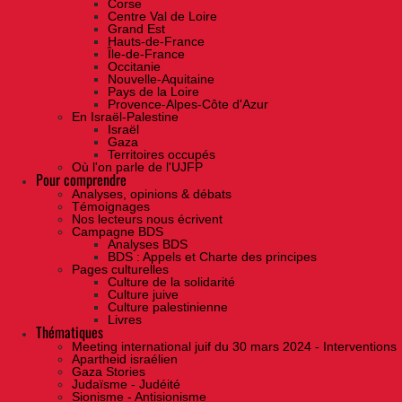
Corse
Centre Val de Loire
Grand Est
Hauts-de-France
Île-de-France
Occitanie
Nouvelle-Aquitaine
Pays de la Loire
Provence-Alpes-Côte d'Azur
En Israël-Palestine
Israël
Gaza
Territoires occupés
Où l'on parle de l'UJFP
Pour comprendre
Analyses, opinions & débats
Témoignages
Nos lecteurs nous écrivent
Campagne BDS
Analyses BDS
BDS : Appels et Charte des principes
Pages culturelles
Culture de la solidarité
Culture juive
Culture palestinienne
Livres
Thématiques
Meeting international juif du 30 mars 2024 - Interventions
Apartheid israélien
Gaza Stories
Judaïsme - Judéité
Sionisme - Antisionisme