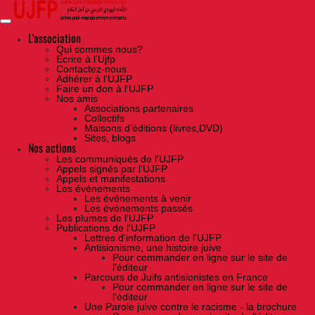
Skip
to
the
content
L'association
Qui sommes nous?
Ecrire à l’Ujfp
Contactez-nous
Adhérer à l’UJFP
Faire un don à l’UJFP
Nos amis
Associations partenaires
Collectifs
Maisons d’éditions (livres,DVD)
Sites, blogs
Nos actions
Les communiqués de l'UJFP
Appels signés par l'UJFP
Appels et manifestations
Les événements
Les événements à venir
Les événements passés
Les plumes de l'UJFP
Publications de l'UJFP
Lettres d'information de l'UJFP
Antisionisme, une histoire juive
Pour commander en ligne sur le site de
l'éditeur
Parcours de Juifs antisionistes en France
Pour commander en ligne sur le site de
l'éditeur
Une Parole juive contre le racisme - la brochure