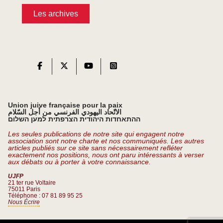
Les archives
Union juive française pour la paix
الاتّحاد اليهودي الفرنسي من أجل السّلام
ההתאחדות היהודית הצרפתית למען השלום
Les seules publications de notre site qui engagent notre
association sont notre charte et nos communiqués. Les autres
articles publiés sur ce site sans nécessairement refléter
exactement nos positions, nous ont paru intéressants à verser
aux débats ou à porter à votre connaissance.
UJFP
21 ter rue Voltaire
75011 Paris
Téléphone : 07 81 89 95 25
Nous Écrire