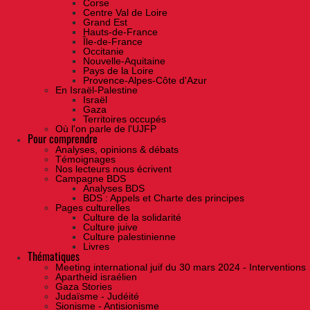
Corse
Centre Val de Loire
Grand Est
Hauts-de-France
Île-de-France
Occitanie
Nouvelle-Aquitaine
Pays de la Loire
Provence-Alpes-Côte d'Azur
En Israël-Palestine
Israël
Gaza
Territoires occupés
Où l'on parle de l'UJFP
Pour comprendre
Analyses, opinions & débats
Témoignages
Nos lecteurs nous écrivent
Campagne BDS
Analyses BDS
BDS : Appels et Charte des principes
Pages culturelles
Culture de la solidarité
Culture juive
Culture palestinienne
Livres
Thématiques
Meeting international juif du 30 mars 2024 - Interventions
Apartheid israélien
Gaza Stories
Judaïsme - Judéité
Sionisme - Antisionisme