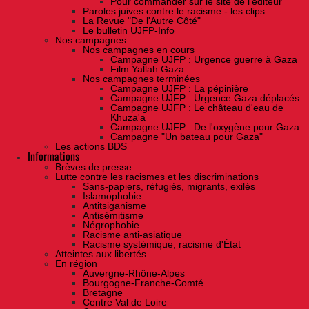
Pour commander sur le site de l'éditeur
Paroles juives contre le racisme - les clips
La Revue "De l'Autre Côté"
Le bulletin UJFP-Info
Nos campagnes
Nos campagnes en cours
Campagne UJFP : Urgence guerre à Gaza
Film Yallah Gaza
Nos campagnes terminées
Campagne UJFP : La pépinière
Campagne UJFP : Urgence Gaza déplacés
Campagne UJFP : Le château d'eau de
Khuza'a
Campagne UJFP : De l'oxygène pour Gaza
Campagne "Un bateau pour Gaza"
Les actions BDS
Informations
Brèves de presse
Lutte contre les racismes et les discriminations
Sans-papiers, réfugiés, migrants, exilés
Islamophobie
Antitsiganisme
Antisémitisme
Négrophobie
Racisme anti-asiatique
Racisme systémique, racisme d'État
Atteintes aux libertés
En région
Auvergne-Rhône-Alpes
Bourgogne-Franche-Comté
Bretagne
Centre Val de Loire