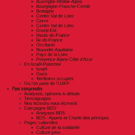
Auvergne-Rhône-Alpes
Bourgogne-Franche-Comté
Bretagne
Centre Val de Loire
Corse
Centre Val de Loire
Grand Est
Hauts-de-France
Île-de-France
Occitanie
Nouvelle-Aquitaine
Pays de la Loire
Provence-Alpes-Côte d'Azur
En Israël-Palestine
Israël
Gaza
Territoires occupés
Où l'on parle de l'UJFP
Pour comprendre
Analyses, opinions & débats
Témoignages
Nos lecteurs nous écrivent
Campagne BDS
Analyses BDS
BDS : Appels et Charte des principes
Pages culturelles
Culture de la solidarité
Culture juive