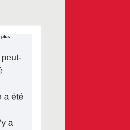
 plus
 peut-
é
e a été
n’y a