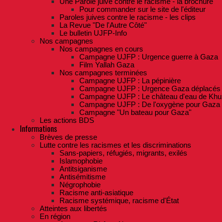
Une Parole juive contre le racisme - la brochure
Pour commander sur le site de l'éditeur
Paroles juives contre le racisme - les clips
La Revue "De l'Autre Côté"
Le bulletin UJFP-Info
Nos campagnes
Nos campagnes en cours
Campagne UJFP : Urgence guerre à Gaza
Film Yallah Gaza
Nos campagnes terminées
Campagne UJFP : La pépinière
Campagne UJFP : Urgence Gaza déplacés
Campagne UJFP : Le château d'eau de Khu
Campagne UJFP : De l'oxygène pour Gaza
Campagne "Un bateau pour Gaza"
Les actions BDS
Informations
Brèves de presse
Lutte contre les racismes et les discriminations
Sans-papiers, réfugiés, migrants, exilés
Islamophobie
Antitsiganisme
Antisémitisme
Négrophobie
Racisme anti-asiatique
Racisme systémique, racisme d'État
Atteintes aux libertés
En région