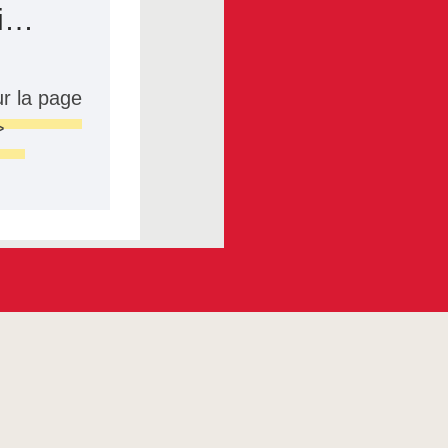
ci…
r la page
>