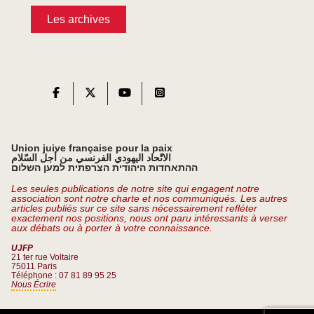
Les archives
Union juive française pour la paix
الاتّحاد اليهودي الفرنسي من أجل السّلام
ההתאחדות היהודית הצרפתית למען השלום
Les seules publications de notre site qui engagent notre
association sont notre charte et nos communiqués. Les autres
articles publiés sur ce site sans nécessairement refléter
exactement nos positions, nous ont paru intéressants à verser
aux débats ou à porter à votre connaissance.
UJFP
21 ter rue Voltaire
75011 Paris
Téléphone : 07 81 89 95 25
Nous Écrire