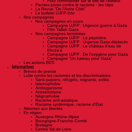
Pour commander sur le site de l'éditeur
Paroles juives contre le racisme - les clips
La Revue "De l'Autre Côté"
Le bulletin UJFP-Info
Nos campagnes
Nos campagnes en cours
Campagne UJFP : Urgence guerre à Gaza
Film Yallah Gaza
Nos campagnes terminées
Campagne UJFP : La pépinière
Campagne UJFP : Urgence Gaza déplacés
Campagne UJFP : Le château d'eau de
Khuza'a
Campagne UJFP : De l'oxygène pour Gaza
Campagne "Un bateau pour Gaza"
Les actions BDS
Informations
Brèves de presse
Lutte contre les racismes et les discriminations
Sans-papiers, réfugiés, migrants, exilés
Islamophobie
Antitsiganisme
Antisémitisme
Négrophobie
Racisme anti-asiatique
Racisme systémique, racisme d'État
Atteintes aux libertés
En région
Auvergne-Rhône-Alpes
Bourgogne-Franche-Comté
Bretagne
Centre Val de Loire