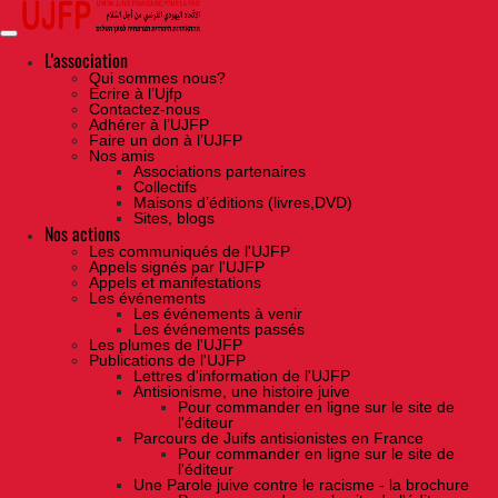
Skip
to
the
content
L'association
Qui sommes nous?
Ecrire à l’Ujfp
Contactez-nous
Adhérer à l’UJFP
Faire un don à l’UJFP
Nos amis
Associations partenaires
Collectifs
Maisons d’éditions (livres,DVD)
Sites, blogs
Nos actions
Les communiqués de l'UJFP
Appels signés par l'UJFP
Appels et manifestations
Les événements
Les événements à venir
Les événements passés
Les plumes de l'UJFP
Publications de l'UJFP
Lettres d'information de l'UJFP
Antisionisme, une histoire juive
Pour commander en ligne sur le site de
l'éditeur
Parcours de Juifs antisionistes en France
Pour commander en ligne sur le site de
l'éditeur
Une Parole juive contre le racisme - la brochure