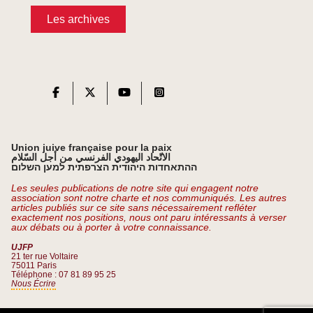
Les archives
Union juive française pour la paix
الاتّحاد اليهودي الفرنسي من أجل السّلام
ההתאחדות היהודית הצרפתית למען השלום
Les seules publications de notre site qui engagent notre
association sont notre charte et nos communiqués. Les autres
articles publiés sur ce site sans nécessairement refléter
exactement nos positions, nous ont paru intéressants à verser
aux débats ou à porter à votre connaissance.
UJFP
21 ter rue Voltaire
75011 Paris
Téléphone : 07 81 89 95 25
Nous Écrire