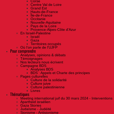
Corse
Centre Val de Loire
Grand Est
Hauts-de-France
Île-de-France
Occitanie
Nouvelle-Aquitaine
Pays de la Loire
Provence-Alpes-Côte d'Azur
En Israël-Palestine
Israël
Gaza
Territoires occupés
Où l'on parle de l'UJFP
Pour comprendre
Analyses, opinions & débats
Témoignages
Nos lecteurs nous écrivent
Campagne BDS
Analyses BDS
BDS : Appels et Charte des principes
Pages culturelles
Culture de la solidarité
Culture juive
Culture palestinienne
Livres
Thématiques
Meeting international juif du 30 mars 2024 - Interventions
Apartheid israélien
Gaza Stories
Judaïsme - Judéité
Sionisme - Antisionisme