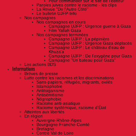
Pour commander sur le site de l'éditeur
Paroles juives contre le racisme - les clips
La Revue "De l'Autre Côté"
Le bulletin UJFP-Info
Nos campagnes
Nos campagnes en cours
Campagne UJFP : Urgence guerre à Gaza
Film Yallah Gaza
Nos campagnes terminées
Campagne UJFP : La pépinière
Campagne UJFP : Urgence Gaza déplacés
Campagne UJFP : Le château d'eau de
Khuza'a
Campagne UJFP : De l'oxygène pour Gaza
Campagne "Un bateau pour Gaza"
Les actions BDS
Informations
Brèves de presse
Lutte contre les racismes et les discriminations
Sans-papiers, réfugiés, migrants, exilés
Islamophobie
Antitsiganisme
Antisémitisme
Négrophobie
Racisme anti-asiatique
Racisme systémique, racisme d'État
Atteintes aux libertés
En région
Auvergne-Rhône-Alpes
Bourgogne-Franche-Comté
Bretagne
Centre Val de Loire