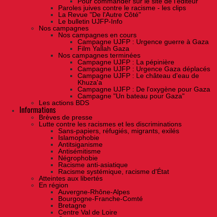
Pour commander sur le site de l'éditeur
Paroles juives contre le racisme - les clips
La Revue "De l'Autre Côté"
Le bulletin UJFP-Info
Nos campagnes
Nos campagnes en cours
Campagne UJFP : Urgence guerre à Gaza
Film Yallah Gaza
Nos campagnes terminées
Campagne UJFP : La pépinière
Campagne UJFP : Urgence Gaza déplacés
Campagne UJFP : Le château d'eau de
Khuza'a
Campagne UJFP : De l'oxygène pour Gaza
Campagne "Un bateau pour Gaza"
Les actions BDS
Informations
Brèves de presse
Lutte contre les racismes et les discriminations
Sans-papiers, réfugiés, migrants, exilés
Islamophobie
Antitsiganisme
Antisémitisme
Négrophobie
Racisme anti-asiatique
Racisme systémique, racisme d'État
Atteintes aux libertés
En région
Auvergne-Rhône-Alpes
Bourgogne-Franche-Comté
Bretagne
Centre Val de Loire