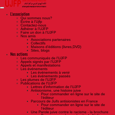
Skip
to
the
content
L'association
Qui sommes nous?
Ecrire à l’Ujfp
Contactez-nous
Adhérer à l’UJFP
Faire un don à l’UJFP
Nos amis
Associations partenaires
Collectifs
Maisons d’éditions (livres,DVD)
Sites, blogs
Nos actions
Les communiqués de l'UJFP
Appels signés par l'UJFP
Appels et manifestations
Les événements
Les événements à venir
Les événements passés
Les plumes de l'UJFP
Publications de l'UJFP
Lettres d'information de l'UJFP
Antisionisme, une histoire juive
Pour commander en ligne sur le site de
l'éditeur
Parcours de Juifs antisionistes en France
Pour commander en ligne sur le site de
l'éditeur
Une Parole juive contre le racisme - la brochure