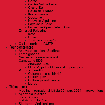
Corse
Centre Val de Loire
Grand Est
Hauts-de-France
Île-de-France
Occitanie
Nouvelle-Aquitaine
Pays de la Loire
Provence-Alpes-Côte d'Azur
En Israël-Palestine
Israël
Gaza
Territoires occupés
Où l'on parle de l'UJFP
Pour comprendre
Analyses, opinions & débats
Témoignages
Nos lecteurs nous écrivent
Campagne BDS
Analyses BDS
BDS : Appels et Charte des principes
Pages culturelles
Culture de la solidarité
Culture juive
Culture palestinienne
Livres
Thématiques
Meeting international juif du 30 mars 2024 - Interventions
Apartheid israélien
Gaza Stories
Judaïsme - Judéité
Sionisme - Antisionisme