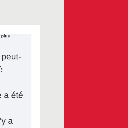
 plus
 peut-
é
e a été
n’y a