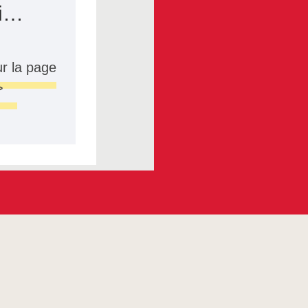
ci…
r la page
>