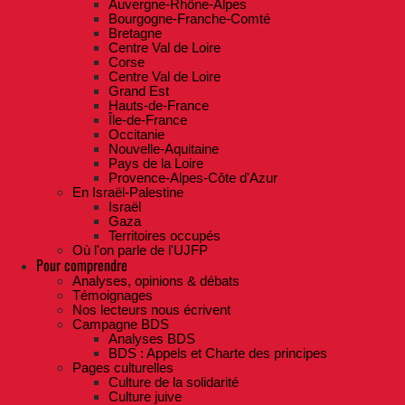
Auvergne-Rhône-Alpes
Bourgogne-Franche-Comté
Bretagne
Centre Val de Loire
Corse
Centre Val de Loire
Grand Est
Hauts-de-France
Île-de-France
Occitanie
Nouvelle-Aquitaine
Pays de la Loire
Provence-Alpes-Côte d'Azur
En Israël-Palestine
Israël
Gaza
Territoires occupés
Où l'on parle de l'UJFP
Pour comprendre
Analyses, opinions & débats
Témoignages
Nos lecteurs nous écrivent
Campagne BDS
Analyses BDS
BDS : Appels et Charte des principes
Pages culturelles
Culture de la solidarité
Culture juive