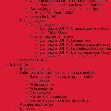
Une Parole juive contre le racisme - la brochure
Pour commander sur le site de l'éditeur
Paroles juives contre le racisme - les clips
La Revue "De l'Autre Côté"
Le bulletin UJFP-Info
Nos campagnes
Nos campagnes en cours
Campagne UJFP : Urgence guerre à Gaza
Film Yallah Gaza
Nos campagnes terminées
Campagne UJFP : La pépinière
Campagne UJFP : Urgence Gaza déplacés
Campagne UJFP : Le château d'eau de Khu
Campagne UJFP : De l'oxygène pour Gaza
Campagne "Un bateau pour Gaza"
Les actions BDS
Informations
Brèves de presse
Lutte contre les racismes et les discriminations
Sans-papiers, réfugiés, migrants, exilés
Islamophobie
Antitsiganisme
Antisémitisme
Négrophobie
Racisme anti-asiatique
Racisme systémique, racisme d'État
Atteintes aux libertés
En région