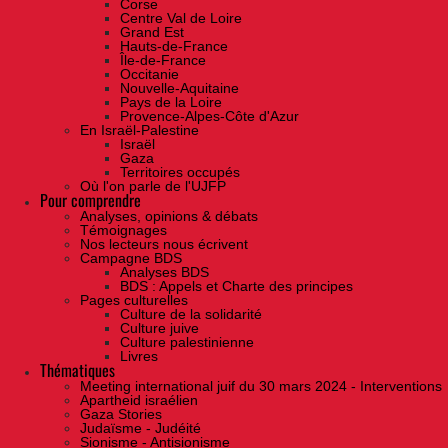
Corse
Centre Val de Loire
Grand Est
Hauts-de-France
Île-de-France
Occitanie
Nouvelle-Aquitaine
Pays de la Loire
Provence-Alpes-Côte d'Azur
En Israël-Palestine
Israël
Gaza
Territoires occupés
Où l'on parle de l'UJFP
Pour comprendre
Analyses, opinions & débats
Témoignages
Nos lecteurs nous écrivent
Campagne BDS
Analyses BDS
BDS : Appels et Charte des principes
Pages culturelles
Culture de la solidarité
Culture juive
Culture palestinienne
Livres
Thématiques
Meeting international juif du 30 mars 2024 - Interventions
Apartheid israélien
Gaza Stories
Judaïsme - Judéité
Sionisme - Antisionisme