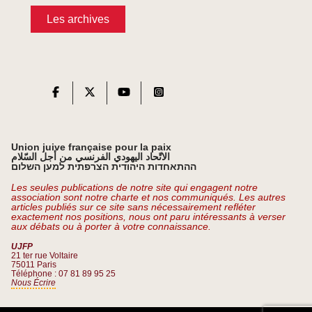
Les archives
Union juive française pour la paix
الاتّحاد اليهودي الفرنسي من أجل السّلام
ההתאחדות היהודית הצרפתית למען השלום
Les seules publications de notre site qui engagent notre
association sont notre charte et nos communiqués. Les autres
articles publiés sur ce site sans nécessairement refléter
exactement nos positions, nous ont paru intéressants à verser
aux débats ou à porter à votre connaissance.
UJFP
21 ter rue Voltaire
75011 Paris
Téléphone : 07 81 89 95 25
Nous Écrire