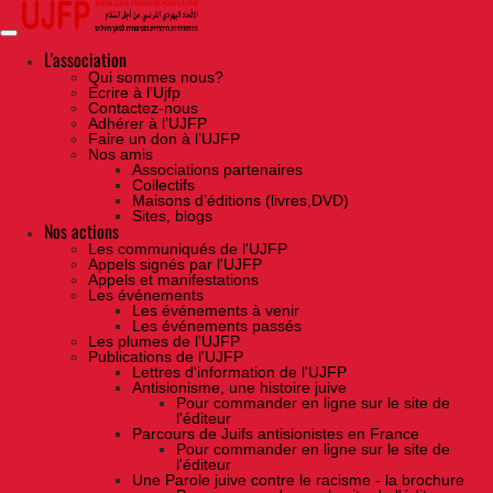
Skip
to
the
content
L'association
Qui sommes nous?
Ecrire à l’Ujfp
Contactez-nous
Adhérer à l’UJFP
Faire un don à l’UJFP
Nos amis
Associations partenaires
Collectifs
Maisons d’éditions (livres,DVD)
Sites, blogs
Nos actions
Les communiqués de l'UJFP
Appels signés par l'UJFP
Appels et manifestations
Les événements
Les événements à venir
Les événements passés
Les plumes de l'UJFP
Publications de l'UJFP
Lettres d'information de l'UJFP
Antisionisme, une histoire juive
Pour commander en ligne sur le site de
l'éditeur
Parcours de Juifs antisionistes en France
Pour commander en ligne sur le site de
l'éditeur
Une Parole juive contre le racisme - la brochure