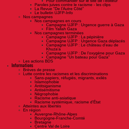
Pour commander sur le site de l'éditeur
Paroles juives contre le racisme - les clips
La Revue "De l'Autre Côté"
Le bulletin UJFP-Info
Nos campagnes
Nos campagnes en cours
Campagne UJFP : Urgence guerre à Gaza
Film Yallah Gaza
Nos campagnes terminées
Campagne UJFP : La pépinière
Campagne UJFP : Urgence Gaza déplacés
Campagne UJFP : Le château d'eau de
Khuza'a
Campagne UJFP : De l'oxygène pour Gaza
Campagne "Un bateau pour Gaza"
Les actions BDS
Informations
Brèves de presse
Lutte contre les racismes et les discriminations
Sans-papiers, réfugiés, migrants, exilés
Islamophobie
Antitsiganisme
Antisémitisme
Négrophobie
Racisme anti-asiatique
Racisme systémique, racisme d'État
Atteintes aux libertés
En région
Auvergne-Rhône-Alpes
Bourgogne-Franche-Comté
Bretagne
Centre Val de Loire