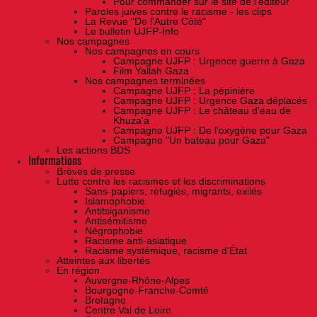
Pour commander sur le site de l'éditeur
Paroles juives contre le racisme - les clips
La Revue "De l'Autre Côté"
Le bulletin UJFP-Info
Nos campagnes
Nos campagnes en cours
Campagne UJFP : Urgence guerre à Gaza
Film Yallah Gaza
Nos campagnes terminées
Campagne UJFP : La pépinière
Campagne UJFP : Urgence Gaza déplacés
Campagne UJFP : Le château d'eau de
Khuza'a
Campagne UJFP : De l'oxygène pour Gaza
Campagne "Un bateau pour Gaza"
Les actions BDS
Informations
Brèves de presse
Lutte contre les racismes et les discriminations
Sans-papiers, réfugiés, migrants, exilés
Islamophobie
Antitsiganisme
Antisémitisme
Négrophobie
Racisme anti-asiatique
Racisme systémique, racisme d'État
Atteintes aux libertés
En région
Auvergne-Rhône-Alpes
Bourgogne-Franche-Comté
Bretagne
Centre Val de Loire