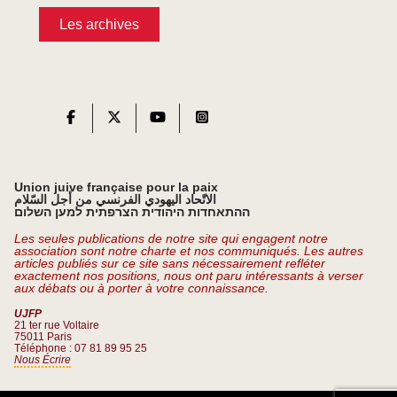
Les archives
Union juive française pour la paix
الاتّحاد اليهودي الفرنسي من أجل السّلام
ההתאחדות היהודית הצרפתית למען השלום
Les seules publications de notre site qui engagent notre
association sont notre charte et nos communiqués. Les autres
articles publiés sur ce site sans nécessairement refléter
exactement nos positions, nous ont paru intéressants à verser
aux débats ou à porter à votre connaissance.
UJFP
21 ter rue Voltaire
75011 Paris
Téléphone : 07 81 89 95 25
Nous Écrire