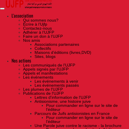
Skip
to
the
content
L'association
Qui sommes nous?
Ecrire à l’Ujfp
Contactez-nous
Adhérer à l’UJFP
Faire un don à l’UJFP
Nos amis
Associations partenaires
Collectifs
Maisons d’éditions (livres,DVD)
Sites, blogs
Nos actions
Les communiqués de l'UJFP
Appels signés par l'UJFP
Appels et manifestations
Les événements
Les événements à venir
Les événements passés
Les plumes de l'UJFP
Publications de l'UJFP
Lettres d'information de l'UJFP
Antisionisme, une histoire juive
Pour commander en ligne sur le site de
l'éditeur
Parcours de Juifs antisionistes en France
Pour commander en ligne sur le site de
l'éditeur
Une Parole juive contre le racisme - la brochure