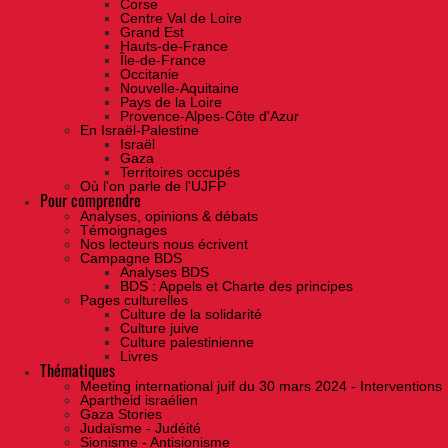
Corse
Centre Val de Loire
Grand Est
Hauts-de-France
Île-de-France
Occitanie
Nouvelle-Aquitaine
Pays de la Loire
Provence-Alpes-Côte d'Azur
En Israël-Palestine
Israël
Gaza
Territoires occupés
Où l'on parle de l'UJFP
Pour comprendre
Analyses, opinions & débats
Témoignages
Nos lecteurs nous écrivent
Campagne BDS
Analyses BDS
BDS : Appels et Charte des principes
Pages culturelles
Culture de la solidarité
Culture juive
Culture palestinienne
Livres
Thématiques
Meeting international juif du 30 mars 2024 - Interventions
Apartheid israélien
Gaza Stories
Judaïsme - Judéité
Sionisme - Antisionisme