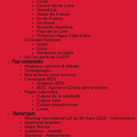
Corse
Centre Val de Loire
Grand Est
Hauts-de-France
Île-de-France
Occitanie
Nouvelle-Aquitaine
Pays de la Loire
Provence-Alpes-Côte d'Azur
En Israël-Palestine
Israël
Gaza
Territoires occupés
Où l'on parle de l'UJFP
Pour comprendre
Analyses, opinions & débats
Témoignages
Nos lecteurs nous écrivent
Campagne BDS
Analyses BDS
BDS : Appels et Charte des principes
Pages culturelles
Culture de la solidarité
Culture juive
Culture palestinienne
Livres
Thématiques
Meeting international juif du 30 mars 2024 - Interventions
Apartheid israélien
Gaza Stories
Judaïsme - Judéité
Sionisme - Antisionisme