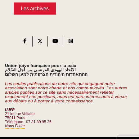
Les archives
Union juive française pour la paix
الاتّحاد اليهودي الفرنسي من أجل السّلام
ההתאחדות היהודית הצרפתית למען השלום
Les seules publications de notre site qui engagent notre
association sont notre charte et nos communiqués. Les autres
articles publiés sur ce site sans nécessairement refléter
exactement nos positions, nous ont paru intéressants à verser
aux débats ou à porter à votre connaissance.
UJFP
21 ter rue Voltaire
75011 Paris
Téléphone : 07 81 89 95 25
Nous Écrire