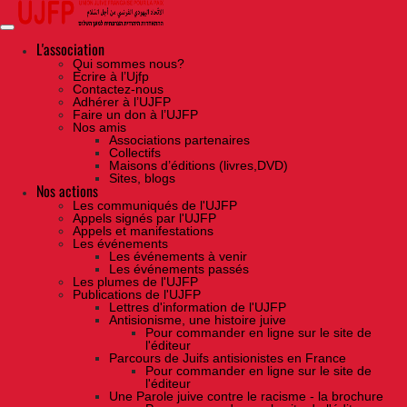
Skip
to
the
content
L'association
Qui sommes nous?
Ecrire à l’Ujfp
Contactez-nous
Adhérer à l’UJFP
Faire un don à l’UJFP
Nos amis
Associations partenaires
Collectifs
Maisons d’éditions (livres,DVD)
Sites, blogs
Nos actions
Les communiqués de l'UJFP
Appels signés par l'UJFP
Appels et manifestations
Les événements
Les événements à venir
Les événements passés
Les plumes de l'UJFP
Publications de l'UJFP
Lettres d'information de l'UJFP
Antisionisme, une histoire juive
Pour commander en ligne sur le site de
l'éditeur
Parcours de Juifs antisionistes en France
Pour commander en ligne sur le site de
l'éditeur
Une Parole juive contre le racisme - la brochure