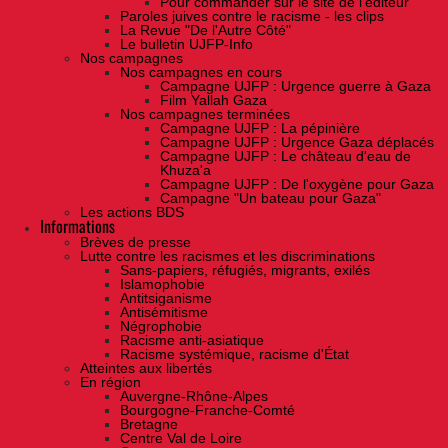
Pour commander sur le site de l'éditeur
Paroles juives contre le racisme - les clips
La Revue "De l'Autre Côté"
Le bulletin UJFP-Info
Nos campagnes
Nos campagnes en cours
Campagne UJFP : Urgence guerre à Gaza
Film Yallah Gaza
Nos campagnes terminées
Campagne UJFP : La pépinière
Campagne UJFP : Urgence Gaza déplacés
Campagne UJFP : Le château d'eau de
Khuza'a
Campagne UJFP : De l'oxygène pour Gaza
Campagne "Un bateau pour Gaza"
Les actions BDS
Informations
Brèves de presse
Lutte contre les racismes et les discriminations
Sans-papiers, réfugiés, migrants, exilés
Islamophobie
Antitsiganisme
Antisémitisme
Négrophobie
Racisme anti-asiatique
Racisme systémique, racisme d'État
Atteintes aux libertés
En région
Auvergne-Rhône-Alpes
Bourgogne-Franche-Comté
Bretagne
Centre Val de Loire