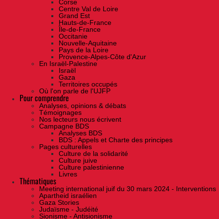
Corse
Centre Val de Loire
Grand Est
Hauts-de-France
Île-de-France
Occitanie
Nouvelle-Aquitaine
Pays de la Loire
Provence-Alpes-Côte d'Azur
En Israël-Palestine
Israël
Gaza
Territoires occupés
Où l'on parle de l'UJFP
Pour comprendre
Analyses, opinions & débats
Témoignages
Nos lecteurs nous écrivent
Campagne BDS
Analyses BDS
BDS : Appels et Charte des principes
Pages culturelles
Culture de la solidarité
Culture juive
Culture palestinienne
Livres
Thématiques
Meeting international juif du 30 mars 2024 - Interventions
Apartheid israélien
Gaza Stories
Judaïsme - Judéité
Sionisme - Antisionisme