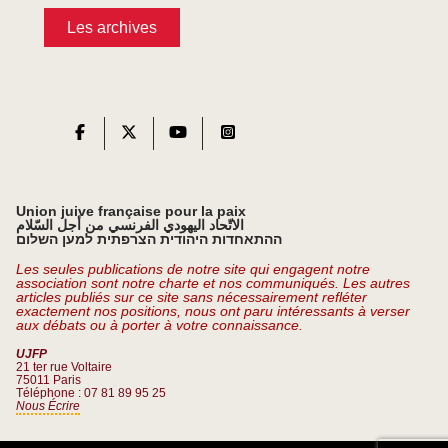
Les archives
Union juive française pour la paix
الاتّحاد اليهودي الفرنسي من أجل السّلام
ההתאחדות היהודית הצרפתית למען השלום
Les seules publications de notre site qui engagent notre
association sont notre charte et nos communiqués. Les autres
articles publiés sur ce site sans nécessairement refléter
exactement nos positions, nous ont paru intéressants à verser
aux débats ou à porter à votre connaissance.
UJFP
21 ter rue Voltaire
75011 Paris
Téléphone : 07 81 89 95 25
Nous Écrire