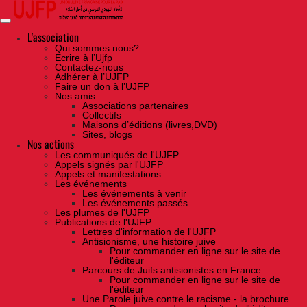
Skip
to
the
content
L'association
Qui sommes nous?
Ecrire à l’Ujfp
Contactez-nous
Adhérer à l’UJFP
Faire un don à l’UJFP
Nos amis
Associations partenaires
Collectifs
Maisons d’éditions (livres,DVD)
Sites, blogs
Nos actions
Les communiqués de l'UJFP
Appels signés par l'UJFP
Appels et manifestations
Les événements
Les événements à venir
Les événements passés
Les plumes de l'UJFP
Publications de l'UJFP
Lettres d'information de l'UJFP
Antisionisme, une histoire juive
Pour commander en ligne sur le site de
l'éditeur
Parcours de Juifs antisionistes en France
Pour commander en ligne sur le site de
l'éditeur
Une Parole juive contre le racisme - la brochure