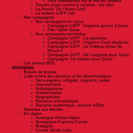
Pour commander sur le site de l'éditeur
Paroles juives contre le racisme - les clips
La Revue "De l'Autre Côté"
Le bulletin UJFP-Info
Nos campagnes
Nos campagnes en cours
Campagne UJFP : Urgence guerre à Gaza
Film Yallah Gaza
Nos campagnes terminées
Campagne UJFP : La pépinière
Campagne UJFP : Urgence Gaza déplacés
Campagne UJFP : Le château d'eau de
Khuza'a
Campagne UJFP : De l'oxygène pour Gaza
Campagne "Un bateau pour Gaza"
Les actions BDS
Informations
Brèves de presse
Lutte contre les racismes et les discriminations
Sans-papiers, réfugiés, migrants, exilés
Islamophobie
Antitsiganisme
Antisémitisme
Négrophobie
Racisme anti-asiatique
Racisme systémique, racisme d'État
Atteintes aux libertés
En région
Auvergne-Rhône-Alpes
Bourgogne-Franche-Comté
Bretagne
Centre Val de Loire